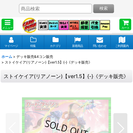
検索
メニュー
カート
マイページ
特集
カテゴリ
新着商品
問い合わせ
ご利用案内
ホーム
>
デッキ販売&4コン販売
>
ストイケイア(リアノーン)【ver1.5】{-}《デッキ販売》
ストイケイア(リアノーン)【ver1.5】{-}《デッキ販売》