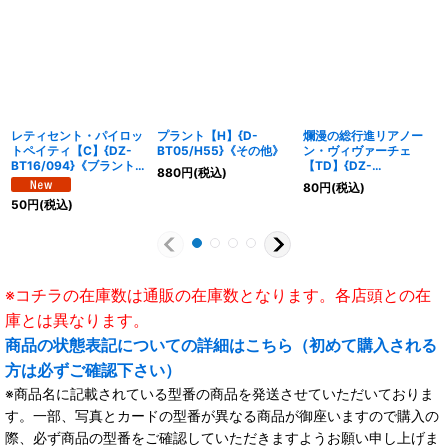
レティセント・パイロッ
プラント【H】{D-
爛漫の総行進リアノー
トペイティ【C】{DZ-
BT05/H55}《その他》
ン・ヴィヴァーチェ
BT16/094}《ブラント
【TD】{DZ-
880
円
(税込)
ゲート》
SS09/005}《ストイケ
80
円
(税込)
イア》
50
円
(税込)
※コチラの在庫数は通販の在庫数となります。各店頭との在
庫とは異なります。
商品の状態表記についての詳細はこちら（初めて購入される
方は必ずご確認下さい）
※商品名に記載されている型番の商品を発送させていただいておりま
す。一部、写真とカードの型番が異なる商品が御座いますので購入の
際、必ず商品の型番をご確認していただきますようお願い申し上げま