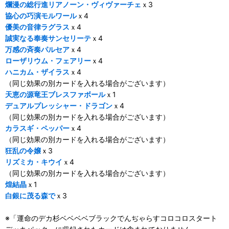
爛漫の総行進リアノーン・ヴィヴァーチェ
ｘ3
協心の巧演モルワール
ｘ4
優美の音律ラグラス
ｘ4
誠実なる奉奏サンセリーテ
ｘ4
万感の斉奏パルセア
ｘ4
ローザリウム・フェアリー
ｘ4
ハニカム・ザイラス
ｘ4
（同じ効果の別カードを入れる場合がございます）
天恵の源竜王ブレスファボール
ｘ1
デュアルプレッシャー・ドラゴン
ｘ4
（同じ効果の別カードを入れる場合がございます）
カラスギ・ペッパー
ｘ4
（同じ効果の別カードを入れる場合がございます）
狂乱の令嬢
ｘ3
リズミカ・キウイ
ｘ4
（同じ効果の別カードを入れる場合がございます）
煌結晶
ｘ1
白銀に茂る森で
ｘ3
※「運命のデカ杉ベベベベブラックでんぢゃらすコロコロスタート