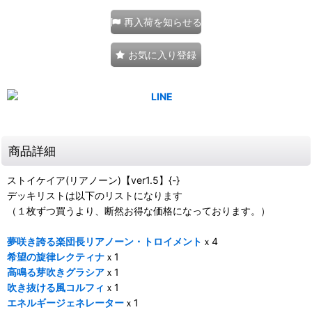
再入荷を知らせる
お気に入り登録
商品詳細
ストイケイア(リアノーン)【ver1.5】{-}
デッキリストは以下のリストになります
（１枚ずつ買うより、断然お得な価格になっております。）
夢咲き誇る楽団長リアノーン・トロイメント
ｘ4
希望の旋律レクティナ
ｘ1
高鳴る芽吹きグラシア
ｘ1
吹き抜ける風コルフィ
ｘ1
エネルギージェネレーター
ｘ1