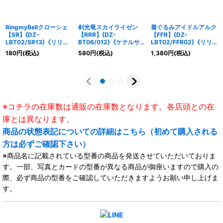
RingmyBellクローシェ
剣光竜スカイライゼン
着ぐるみアイドルアルク
【SR】{DZ-
【RRR】{DZ-
【FFR】{DZ-
LBT02/SR13}《リリカ
BT06/012}《ケテルサ
LBT02/FFR02}《リリ
ルモナステリオ》
ンクチュアリ》
カルモナステリオ》
180
円
(税込)
580
円
(税込)
1,380
円
(税込)
※コチラの在庫数は通販の在庫数となります。各店頭との在
庫とは異なります。
商品の状態表記についての詳細はこちら（初めて購入される
方は必ずご確認下さい）
※商品名に記載されている型番の商品を発送させていただいておりま
す。一部、写真とカードの型番が異なる商品が御座いますので購入の
際、必ず商品の型番をご確認していただきますようお願い申し上げま
す。