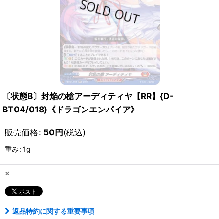
〔状態B〕封焔の槍アーディティヤ【RR】{D-
BT04/018}《ドラゴンエンパイア》
販売価格
:
50
円
(税込)
重み
:
1g
×
返品特約に関する重要事項