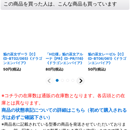
この商品を買った人は、こんな商品も買っています
焔の巫女ザーラ【C】
「H仕様」焔の巫女アル
焔の巫女レーゼル【C】
{D-BT02/065}《ドラゴ
ーナ【PR】{D-PR/116}
{D-BT06/061}《ドラゴ
ンエンパイア》
《ドラゴンエンパイア》
ンエンパイア》
50
円
(税込)
80
円
(税込)
50
円
(税込)
※コチラの在庫数は通販の在庫数となります。各店頭との在
庫とは異なります。
商品の状態表記についての詳細はこちら（初めて購入される
方は必ずご確認下さい）
※商品名に記載されている型番の商品を発送させていただいておりま