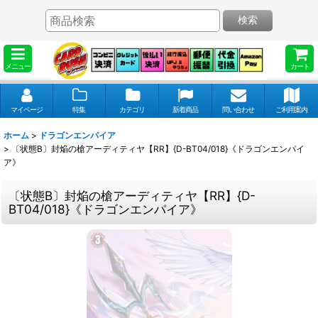
検索
メニュー
カート
マイページ
特集
カテゴリ
新着商品
問い合わせ
ご利用案内
ホーム
>
ドラゴンエンパイア
>
〔状態B〕封焔の槍アーディティヤ【RR】{D-BT04/018}《ドラゴンエンパイ
ア》
〔状態B〕封焔の槍アーディティヤ【RR】{D-
BT04/018}《ドラゴンエンパイア》