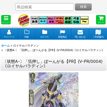
検索
メニュー
カート
マイページ
特集
カテゴリ
新着商品
問い合わせ
ご利用案内
ホーム
>
ロイヤルパラディン
>
〔状態A-〕「箔押し」ぽーんがる【PR】{V-PR/0004}《ロイヤルパラディン》
〔状態A-〕「箔押し」ぽーんがる【PR】{V-PR/0004}
《ロイヤルパラディン》