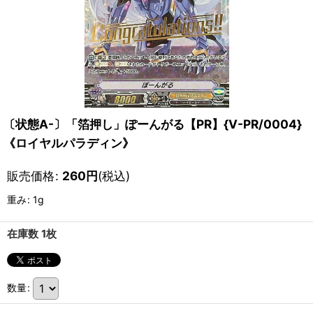
〔状態A-〕「箔押し」ぽーんがる【PR】{V-PR/0004}
《ロイヤルパラディン》
販売価格
:
260
円
(税込)
重み
:
1g
在庫数 1枚
数量
: