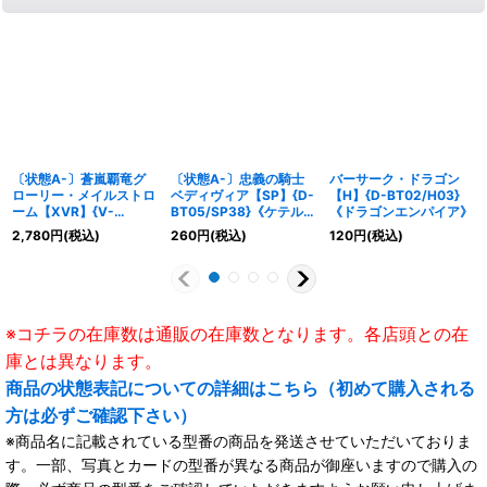
〔状態A-〕蒼嵐覇竜グ
〔状態A-〕忠義の騎士
バーサーク・ドラゴン
ローリー・メイルストロ
ベディヴィア【SP】{D-
【H】{D-BT02/H03}
ーム【XVR】{V-
BT05/SP38}《ケテルサ
《ドラゴンエンパイア》
EB08/XV01}《アクアフ
ンクチュアリ》
2,780
円
(税込)
260
円
(税込)
120
円
(税込)
ォース》
※コチラの在庫数は通販の在庫数となります。各店頭との在
庫とは異なります。
商品の状態表記についての詳細はこちら（初めて購入される
方は必ずご確認下さい）
※商品名に記載されている型番の商品を発送させていただいておりま
す。一部、写真とカードの型番が異なる商品が御座いますので購入の