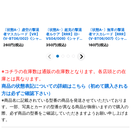
〔状態A-〕虚空の撃退
〔状態A-〕超克の撃退
〔状態A-〕無常の撃退
者マスカレード【VR】
者ルケア【RRR】{D-
者マスカレード【RRR】
{V-BT06/002}《シャド
VS04/009}《シャドウ
{V-BT06/007}《シャド
ウパラディン》
パラディン》
ウパラディン》
260
円
(税込)
350
円
(税込)
160
円
(税込)
※コチラの在庫数は通販の在庫数となります。各店頭との在
庫とは異なります。
商品の状態表記についての詳細はこちら（初めて購入される
方は必ずご確認下さい）
※商品名に記載されている型番の商品を発送させていただいておりま
す。一部、写真とカードの型番が異なる商品が御座いますので購入の
際、必ず商品の型番をご確認していただきますようお願い申し上げま
す。