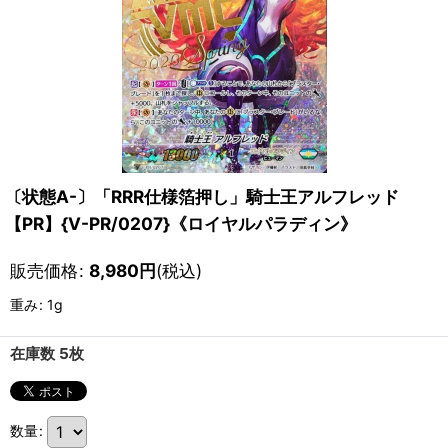
〔状態A-〕「RRR仕様箔押し」騎士王アルフレッド
【PR】{V-PR/0207}《ロイヤルパラディン》
販売価格
:
8,980
円
(税込)
重み
:
1g
在庫数 5枚
数量
: