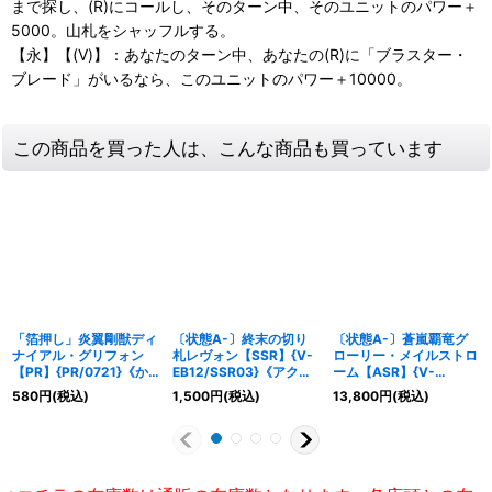
まで探し、(R)にコールし、そのターン中、そのユニットのパワー＋
5000。山札をシャッフルする。
【永】【(V)】：あなたのターン中、あなたの(R)に「ブラスター・
ブレード」がいるなら、このユニットのパワー＋10000。
この商品を買った人は、こんな商品も買っています
「箔押し」炎翼剛獣ディ
〔状態A-〕終末の切り
〔状態A-〕蒼嵐覇竜グ
ナイアル・グリフォン
札レヴォン【SSR】{V-
ローリー・メイルストロ
【PR】{PR/0721}《か
EB12/SSR03}《アクア
ーム【ASR】{V-
げろう》
フォース》
BT11/ASR02}《アクア
580
円
(税込)
1,500
円
(税込)
13,800
円
(税込)
フォース》