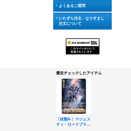
よくあるご質問
いたずら注文、なりすまし
注文について
最近チェックしたアイテム
〔状態A-〕マジェス
ティ・ロードブラス
ター【ASR】{V-SS