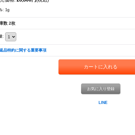
み
:
1g
庫数 2枚
量
:
返品特約に関する重要事項
お気に入り登録