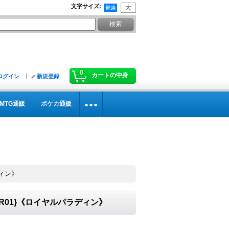
文字サイズ
:
0
カートの中身
ログイン
新規登録
MTG通販
ポケカ通販
ディン》
SR01}《ロイヤルパラディン》