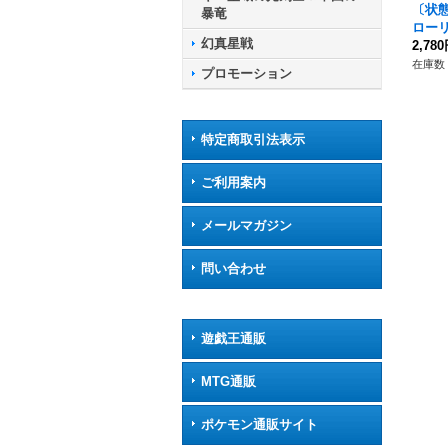
〔状態
暴竜
ロー
幻真星戦
ローム
2,78
08/
在庫数 
プロモーション
ォー
特定商取引法表示
ご利用案内
メールマガジン
問い合わせ
遊戯王通販
MTG通販
ポケモン通販サイト