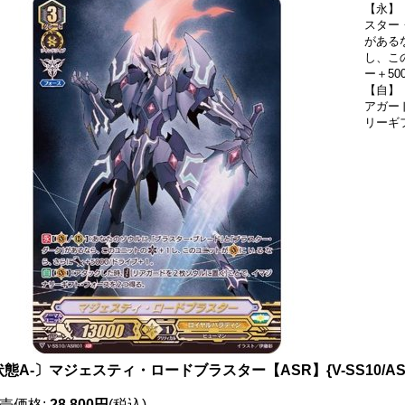
【永】【
スター
がある
し、こ
ー＋50
【自】
アガー
リーギ
態A-〕マジェスティ・ロードブラスター【ASR】{V-SS10/A
売価格
:
28,800円
(税込)