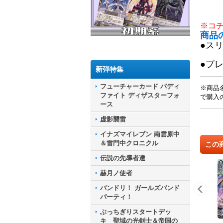
※コ
商品
●ス
●プ
新弾特集
フューチャーカード バディ
※商品
ファイト ディザスターフォ
で購入
ース
虚影襲雷
イナズマイレブン 南雲原中
＆雷門中クロニクル
この
伝説の先導者達
赫月ノ使者
バンドリ！ ガールズバンド
パーティ！
ぶっちぎりスタートデッ
キ 聖域の光剣士＆帝国の