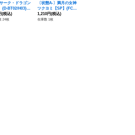
サーク・ドラゴン
〔状態A-〕満月の女神
〔状態A-〕灼熱の獅子
ド
{D-BT02/H03}
ツクヨミ【SP】{FC0
ブロンドエイゼル(金
ー
ラゴンエンパイ
円
(税込)
2/S02}《オラクルシン
1,210円
(税込)
色サイン)【URR】{V-
1,400円
(税込)
01
1,
クタンク》
EB03/UR02}《ゴール
う
 24枚
在庫数 1枚
在庫数 5枚
在庫
ドパラディン》