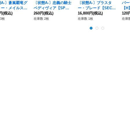
A-〕蒼嵐覇竜グ
〔状態A-〕忠義の騎士
〔状態A-〕ブラスタ
バー
リー・メイルスト
ベディヴィア【SP】
ー・ブレード【SEC】
【H】
【XVR】{V-EB
0円
(税込)
{D-BT05/SP38}《ケテ
260円
(税込)
{D-BT05/10thSEC01}
16,800円
(税込)
《ド
120
XV01}《アクアフ
ルサンクチュアリ》
《ケテルサンクチュア
ア》
3枚
在庫数 2枚
在庫数 1枚
在庫数
ス》
リ》