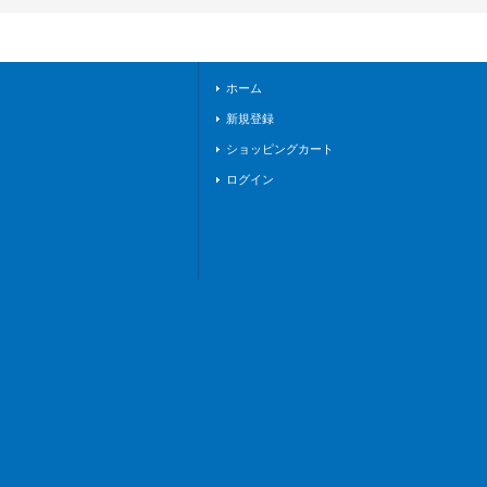
10/ASR01}《ロイヤ
ルパラディン》
ホーム
新規登録
ショッピングカート
ログイン