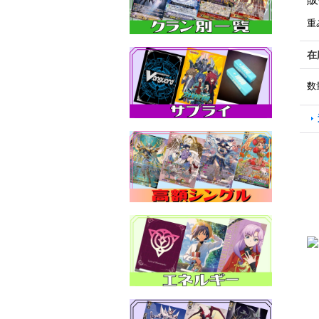
重
在
数