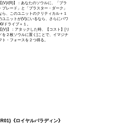
(V)/(R)】：あなたのソウルに、「ブラ
・ブレード」と「ブラスター・ダーク」
なら、このユニットのクリティカル＋１
のユニットが(V)にいるなら、さらにパワ
00/ドライブ＋１。
【(V)】：アタックした時、【コスト】[リ
ドを２枚ソウルに置く]ことで、イマジナ
フト・フォースを２つ得る。
SR01}《ロイヤルパラディン》