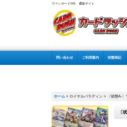
ヴァンガード/VG 通販サイト
問い合わせ
ご利用案内
状態表記
ホーム
>
ロイヤルパラディン
>
〔状態A-〕
〔状