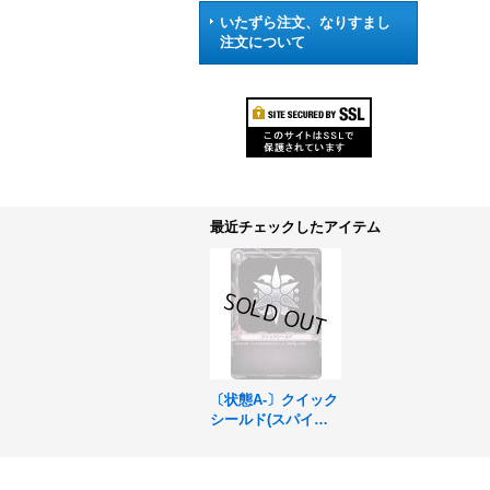
いたずら注文、なりすまし
注文について
最近チェックしたアイテム
〔状態A-〕クイック
シールド(スパイク
ブラザーズ)【PR】
{V-PR/0486}《ブリ
ッツオーダー》