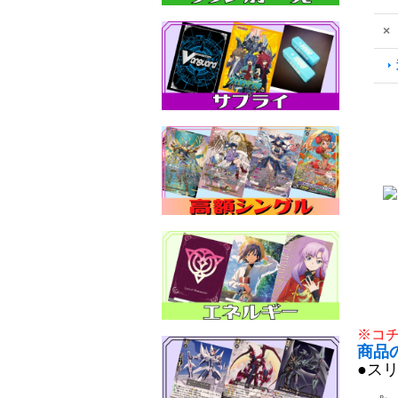
×
※コ
商品
●ス