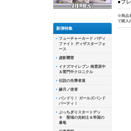
●プ
※商品
で購入
新弾特集
フューチャーカード バディ
ファイト ディザスターフォ
ース
虚影襲雷
イナズマイレブン 南雲原中
＆雷門中クロニクル
伝説の先導者達
赫月ノ使者
バンドリ！ ガールズバンド
パーティ！
ぶっちぎりスタートデッ
キ 聖域の光剣士＆帝国の
暴竜