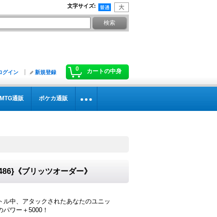
文字サイズ
:
0
カートの中身
ログイン
新規登録
MTG通販
ポケカ通販
》
0486}《ブリッツオーダー》
トル中、アタックされたあなたのユニッ
パワー＋5000！