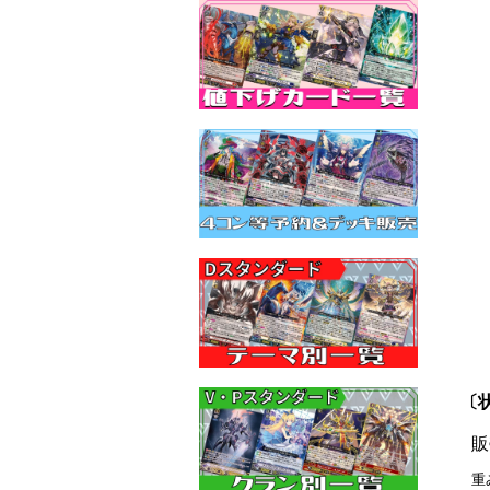
〔状
販
重