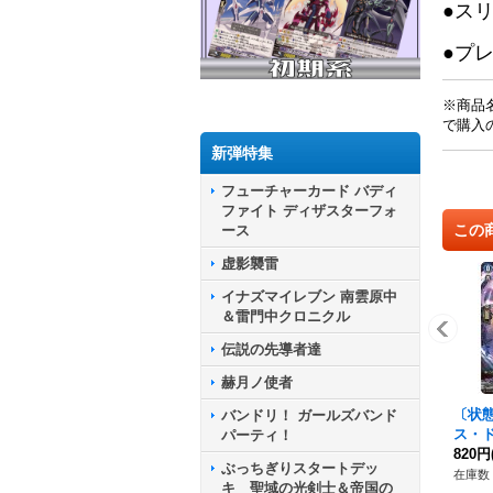
●ス
●プ
※商品
で購入
新弾特集
フューチャーカード バディ
ファイト ディザスターフォ
この
ース
虚影襲雷
イナズマイレブン 南雲原中
＆雷門中クロニクル
伝説の先導者達
赫月ノ使者
〔状
バンドリ！ ガールズバンド
ス・
パーティ！
R】{D
820円
ぶっちぎりスタートデッ
クス
在庫数 
キ 聖域の光剣士＆帝国の