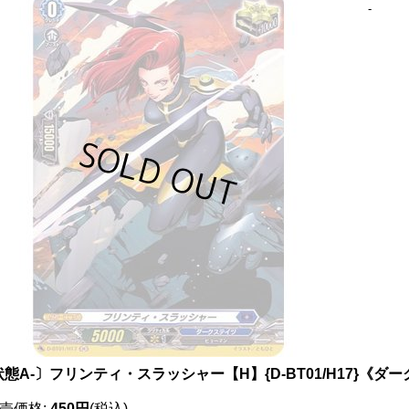
-
態A-〕フリンティ・スラッシャー【H】{D-BT01/H17}《ダ
売価格
:
450円
(税込)