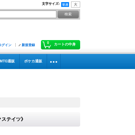
文字サイズ
:
0
カートの中身
ログイン
新規登録
MTG通販
ポケカ通販
ークステイツ》