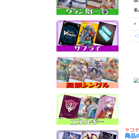
重
×
※コ
商品