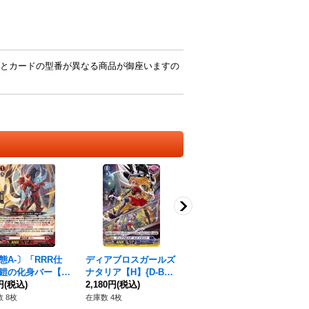
とカードの型番が異なる商品が御座いますの
態A-〕「RRR仕
ディアブロスガールズ
蒼奏の歌姫ニオクリュ
独
鎧の化身バー【T
ナタリア【H】{D-BT0
ート【FR】{DZ-BT15/
ジェ
{DZ-SS15/003R}
円
(税込)
2/H14}《ダークステイ
2,180円
(税込)
FR37}《ストイケイ
3/
80
ラゴンエンパイ
ツ》
ア》
180円
(税込)
イ
 8枚
在庫数 4枚
在庫