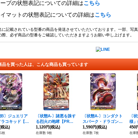
リーブの状態表記についての詳細は
こちら
レイマットの状態表記についての詳細は
こちら
名に記載されている型番の商品を発送させていただいております。一部、写真
の際、必ず商品の型番をご確認していただきますようお願い申し上げます。
商品を買った人は、こんな商品も買っています
態B〕ジュエリア
〔状態A-〕諸悪を誅す
〔状態A-〕コンダクト
〔状
ドラコキッド【F
る烈火の咆哮【PR】
スパーク・ドラゴン
様」
-PR/280}《ダー
(税込)
{D-PR/903}《ドラゴン
1,120円
(税込)
【H】{D-BT01/H07}
1,590円
(税込)
DR】
450
テイツ》
エンパイア》
《ドラゴンエンパイ
《ド
1枚
在庫数 9枚
在庫数 7枚
在庫数