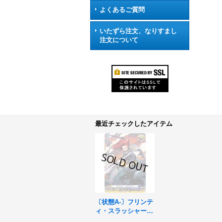
よくあるご質問
いたずら注文、なりすまし
注文について
最近チェックしたアイテム
〔状態A-〕フリンテ
ィ・スラッシャー
【H】{D-BT01/H17}