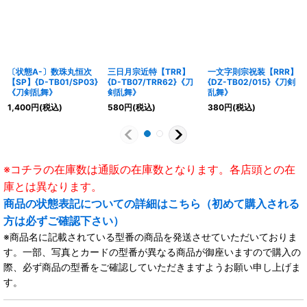
〔状態A-〕数珠丸恒次
三日月宗近特【TRR】
一文字則宗祝装【RRR】
【SP】{D-TB01/SP03}
{D-TB07/TRR62}《刀
{DZ-TB02/015}《刀剣
《刀剣乱舞》
剣乱舞》
乱舞》
1,400
円
(税込)
580
円
(税込)
380
円
(税込)
※コチラの在庫数は通販の在庫数となります。各店頭との在
庫とは異なります。
商品の状態表記についての詳細はこちら（初めて購入される
方は必ずご確認下さい）
※商品名に記載されている型番の商品を発送させていただいておりま
す。一部、写真とカードの型番が異なる商品が御座いますので購入の
際、必ず商品の型番をご確認していただきますようお願い申し上げま
す。