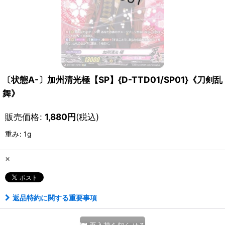
〔状態A-〕加州清光極【SP】{D-TTD01/SP01}《刀剣乱
舞》
販売価格
:
1,880
円
(税込)
重み
:
1g
×
返品特約に関する重要事項