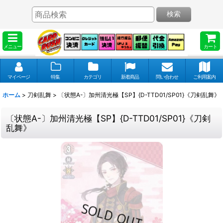
検索
メニュー
カート
マイページ
特集
カテゴリ
新着商品
問い合わせ
ご利用案内
ホーム
>
刀剣乱舞
>
〔状態A-〕加州清光極【SP】{D-TTD01/SP01}《刀剣乱舞》
〔状態A-〕加州清光極【SP】{D-TTD01/SP01}《刀剣
乱舞》