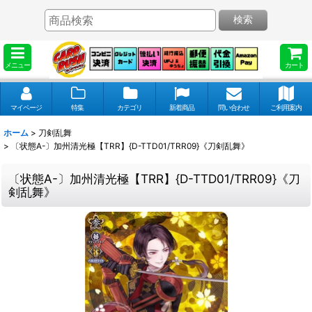
検索
メニュー
カート
マイページ
特集
カテゴリ
新着商品
問い合わせ
ご利用案内
ホーム
>
刀剣乱舞
>
〔状態A-〕加州清光極【TRR】{D-TTD01/TRR09}《刀剣乱舞》
〔状態A-〕加州清光極【TRR】{D-TTD01/TRR09}《刀
剣乱舞》