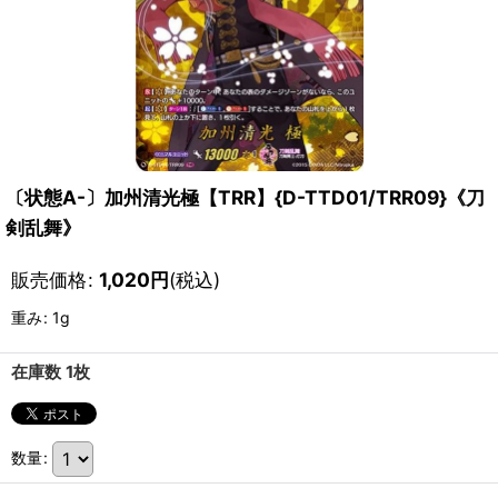
〔状態A-〕加州清光極【TRR】{D-TTD01/TRR09}《刀
剣乱舞》
販売価格
:
1,020
円
(税込)
重み
:
1g
在庫数 1枚
数量
: