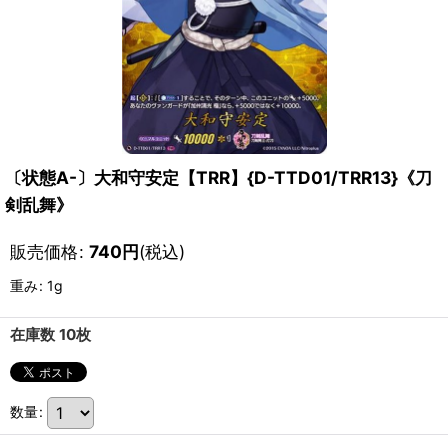
〔状態A-〕大和守安定【TRR】{D-TTD01/TRR13}《刀
剣乱舞》
販売価格
:
740
円
(税込)
重み
:
1g
在庫数 10枚
数量
: