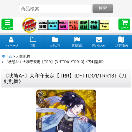
検索
メニュー
カート
マイページ
特集
カテゴリ
新着商品
問い合わせ
ご利用案内
ホーム
>
刀剣乱舞
>
〔状態A-〕大和守安定【TRR】{D-TTD01/TRR13}《刀剣乱舞》
〔状態A-〕大和守安定【TRR】{D-TTD01/TRR13}《刀
剣乱舞》