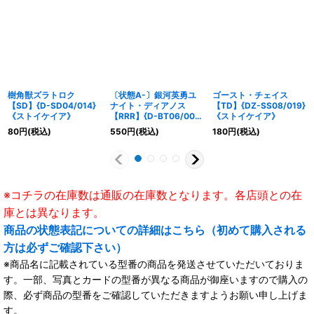
樹角獣ズラトロク
〔状態A-〕銀河英勇ユ
ゴースト・チェイス
【SD】{D-SD04/014}
ナイト・ディアノス
【TD】{DZ-SS08/019}
《ストイケイア》
【RRR】{D-BT06/007}
《ストイケイア》
《ブラントゲート》
80
円
(税込)
550
円
(税込)
180
円
(税込)
※コチラの在庫数は通販の在庫数となります。各店頭との在
庫とは異なります。
商品の状態表記についての詳細はこちら（初めて購入される
方は必ずご確認下さい）
※商品名に記載されている型番の商品を発送させていただいておりま
す。一部、写真とカードの型番が異なる商品が御座いますので購入の
際、必ず商品の型番をご確認していただきますようお願い申し上げま
す。