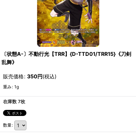
〔状態A-〕不動行光【TRR】{D-TTD01/TRR15}《刀剣
乱舞》
販売価格
:
350
円
(税込)
重み
:
1g
在庫数 7枚
数量
: