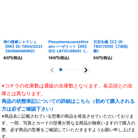
神の権威シャマシュ
PhosphorescenceStre
石切丸極【C】{D-
【RR】{D-TB04/022}
amハーゼリット【SR】
TB07/059}《刀剣乱
《SHAMANKING》
{DZ-LBT01/SR05}《リ
舞》
リカルモナステリオ》
80
円
(税込)
180
円
(税込)
50
円
(税込)
※コチラの在庫数は通販の在庫数となります。各店頭との在
庫とは異なります。
商品の状態表記についての詳細はこちら（初めて購入される
方は必ずご確認下さい）
※商品名に記載されている型番の商品を発送させていただいておりま
す。一部、写真とカードの型番が異なる商品が御座いますので購入の
際、必ず商品の型番をご確認していただきますようお願い申し上げま
す。