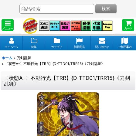
検索
メニュー
カート
マイページ
特集
カテゴリ
新着商品
問い合わせ
ご利用案内
ホーム
>
刀剣乱舞
>
〔状態A-〕不動行光【TRR】{D-TTD01/TRR15}《刀剣乱舞》
〔状態A-〕不動行光【TRR】{D-TTD01/TRR15}《刀剣
乱舞》