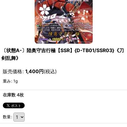
〔状態A-〕陸奥守吉行極【SSR】{D-TB01/SSR03}《刀
剣乱舞》
販売価格
:
1,400
円
(税込)
重み
:
1g
在庫数 4枚
数量
: