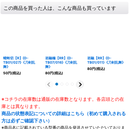
この商品を買った人は、こんな商品も買っています
蜻蛉切【R】{D-
岩融極【RR】{D-
岩融【RR】{D-
TB01/027}《刀剣乱
TB07/016}《刀剣乱
TB01/011}《刀剣乱舞》
舞》
舞》
80
円
(税込)
50
円
(税込)
80
円
(税込)
※コチラの在庫数は通販の在庫数となります。各店頭との在
庫とは異なります。
商品の状態表記についての詳細はこちら（初めて購入される
方は必ずご確認下さい）
※商品名に記載されている型番の商品を発送させていただいておりま