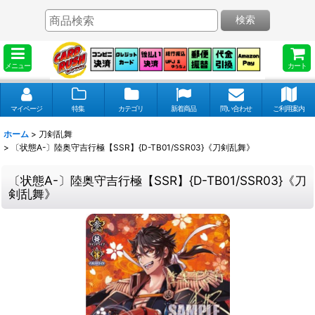
検索
メニュー
カート
マイページ
特集
カテゴリ
新着商品
問い合わせ
ご利用案内
ホーム
>
刀剣乱舞
>
〔状態A-〕陸奥守吉行極【SSR】{D-TB01/SSR03}《刀剣乱舞》
〔状態A-〕陸奥守吉行極【SSR】{D-TB01/SSR03}《刀
剣乱舞》