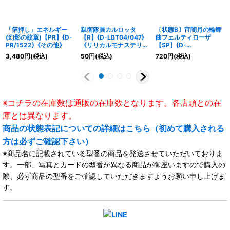
「箔押し」エネルギー
親衛隊員カルロッタ
〔状態B〕宵闇月の輪舞
(幻影の紋章)【PR】{D-
【R】{D-LBT04/047}
曲フェルティローザ
PR/1522}《その他》
《リリカルモナステリ
【SP】{D-
オ》
LBT01/SP08}《リリカ
3,480
円
(税込)
50
円
(税込)
720
円
(税込)
ルモナステリオ》
※コチラの在庫数は通販の在庫数となります。各店頭との在
庫とは異なります。
商品の状態表記についての詳細はこちら（初めて購入される
方は必ずご確認下さい）
※商品名に記載されている型番の商品を発送させていただいておりま
す。一部、写真とカードの型番が異なる商品が御座いますので購入の
際、必ず商品の型番をご確認していただきますようお願い申し上げま
す。