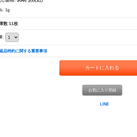
み
:
1g
庫数 11枚
量
:
返品特約に関する重要事項
お気に入り登録