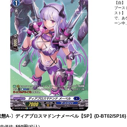
【自】
ブース
スト】
で、あ
ーン中
態A-〕ディアブロスマドンナメーベル【SP】{D-BT02/SP1
売価格
:
550円
(税込)