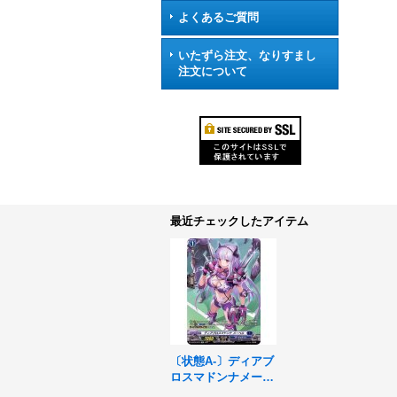
よくあるご質問
いたずら注文、なりすまし
注文について
最近チェックしたアイテム
〔状態A-〕ディアブ
ロスマドンナメーベ
ル【SP】{D-BT02/S