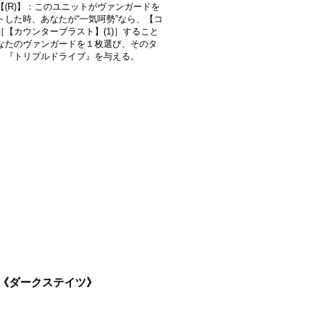
【(R)】：このユニットがヴァンガードを
トした時、あなたが“一気呵勢”なら、【コ
［【カウンターブラスト】(1)］すること
なたのヴァンガードを１枚選び、そのタ
、『トリプルドライブ』を与える。
6}《ダークステイツ》