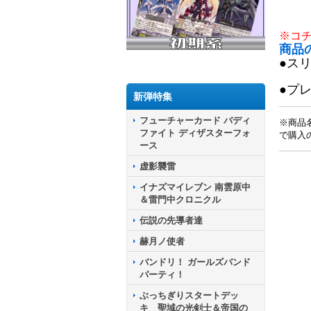
※コ
商品
●ス
●プ
新弾特集
フューチャーカード バディ
※商品
ファイト ディザスターフォ
で購入
ース
虚影襲雷
イナズマイレブン 南雲原中
＆雷門中クロニクル
伝説の先導者達
赫月ノ使者
バンドリ！ ガールズバンド
パーティ！
ぶっちぎりスタートデッ
キ 聖域の光剣士＆帝国の