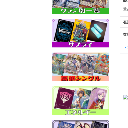
重
在
数