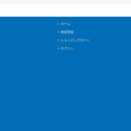
P16}《ダークステイ
ツ》
ホーム
新規登録
ショッピングカート
ログイン