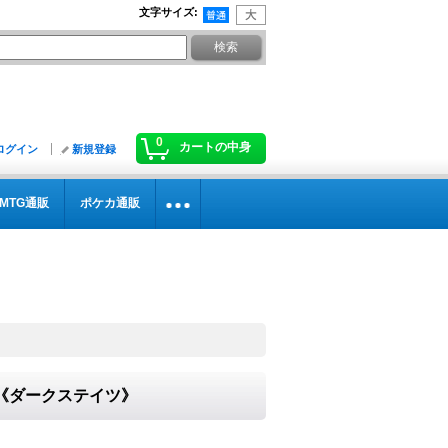
文字サイズ
:
0
カートの中身
ログイン
新規登録
MTG通販
ポケカ通販
6}《ダークステイツ》