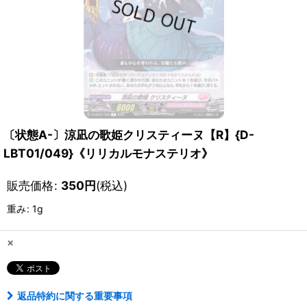
〔状態A-〕涼凪の歌姫クリスティーヌ【R】{D-
LBT01/049}《リリカルモナステリオ》
販売価格
:
350
円
(税込)
重み
:
1g
×
返品特約に関する重要事項