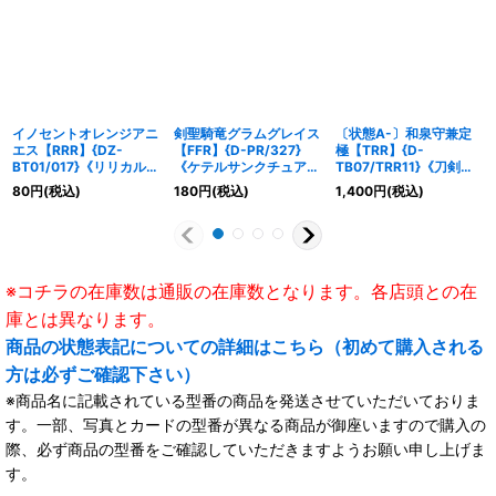
イノセントオレンジアニ
剣聖騎竜グラムグレイス
〔状態A-〕和泉守兼定
エス【RRR】{DZ-
【FFR】{D-PR/327}
極【TRR】{D-
BT01/017}《リリカルモ
《ケテルサンクチュア
TB07/TRR11}《刀剣乱
ナステリオ》
リ》
舞》
80
円
(税込)
180
円
(税込)
1,400
円
(税込)
※コチラの在庫数は通販の在庫数となります。各店頭との在
庫とは異なります。
商品の状態表記についての詳細はこちら（初めて購入される
方は必ずご確認下さい）
※商品名に記載されている型番の商品を発送させていただいておりま
す。一部、写真とカードの型番が異なる商品が御座いますので購入の
際、必ず商品の型番をご確認していただきますようお願い申し上げま
す。