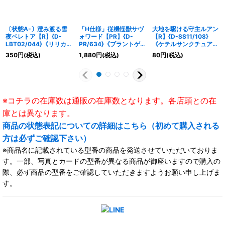
〔状態A-〕澄み渡る雪
「H仕様」従機怪獣サヴ
大地を駆ける守主ルアン
夜ベレトア【R】{D-
ォワード【PR】{D-
【R】{D-SS11/108}
LBT02/044}《リリカル
PR/634}《ブラントゲー
《ケテルサンクチュア
モナステリオ》
ト》
リ》
350
円
(税込)
1,880
円
(税込)
80
円
(税込)
※コチラの在庫数は通販の在庫数となります。各店頭との在
庫とは異なります。
商品の状態表記についての詳細はこちら（初めて購入される
方は必ずご確認下さい）
※商品名に記載されている型番の商品を発送させていただいておりま
す。一部、写真とカードの型番が異なる商品が御座いますので購入の
際、必ず商品の型番をご確認していただきますようお願い申し上げま
す。