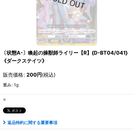
〔状態A-〕喚起の操獣師ライリー【R】{D-BT04/041}
《ダークステイツ》
販売価格
:
200
円
(税込)
重み
:
1g
×
返品特約に関する重要事項