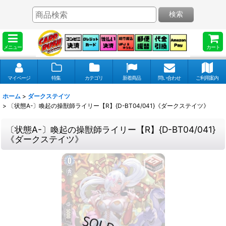
検索
メニュー
カート
マイページ
特集
カテゴリ
新着商品
問い合わせ
ご利用案内
ホーム
>
ダークステイツ
>
〔状態A-〕喚起の操獣師ライリー【R】{D-BT04/041}《ダークステイツ》
〔状態A-〕喚起の操獣師ライリー【R】{D-BT04/041}
《ダークステイツ》