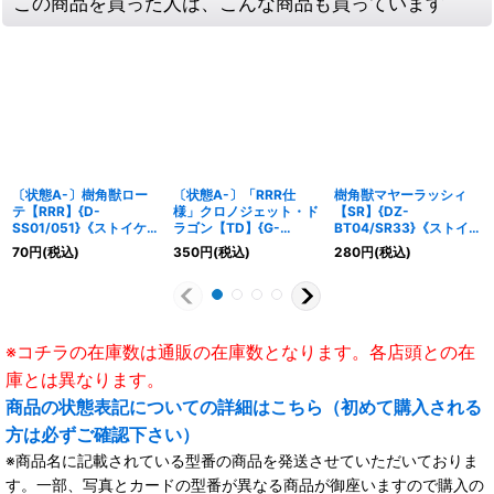
この商品を買った人は、こんな商品も買っています
〔状態A-〕樹角獣ロー
〔状態A-〕「RRR仕
樹角獣マヤーラッシィ
テ【RRR】{D-
様」クロノジェット・ド
【SR】{DZ-
SS01/051}《ストイケイ
ラゴン【TD】{G-
BT04/SR33}《ストイケ
ア》
TD06/003}《ギアクロ
イア》
70
円
(税込)
350
円
(税込)
280
円
(税込)
ニクル》
※コチラの在庫数は通販の在庫数となります。各店頭との在
庫とは異なります。
商品の状態表記についての詳細はこちら（初めて購入される
方は必ずご確認下さい）
※商品名に記載されている型番の商品を発送させていただいておりま
す。一部、写真とカードの型番が異なる商品が御座いますので購入の