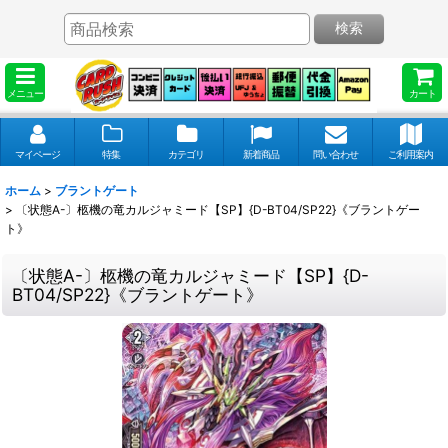
検索
メニュー
カート
マイページ
特集
カテゴリ
新着商品
問い合わせ
ご利用案内
ホーム
>
ブラントゲート
>
〔状態A-〕柩機の竜カルジャミード【SP】{D-BT04/SP22}《ブラントゲー
ト》
〔状態A-〕柩機の竜カルジャミード【SP】{D-
BT04/SP22}《ブラントゲート》