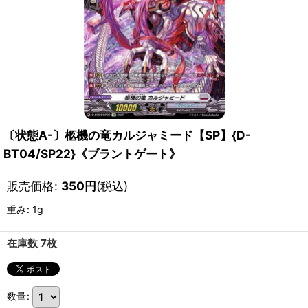
〔状態A-〕柩機の竜カルジャミード【SP】{D-
BT04/SP22}《ブラントゲート》
販売価格
:
350
円
(税込)
重み
:
1g
在庫数 7枚
数量
: