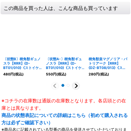
この商品を買った人は、こんな商品も買っています
〔状態B〕樹角獣ギュノ
〔状態A-〕樹角獣ギュ
樹角獣皇マグノリア・パ
スラ【RRR】{D-
ノスラ【RRR】{D-
トリアーク【RRR】
BT01/010}《ストイケイ
BT01/010}《ストイケイ
{DZ-BT08/013}《スト
ア》
ア》
イケイア》
480
円
(税込)
550
円
(税込)
280
円
(税込)
※コチラの在庫数は通販の在庫数となります。各店頭との在
庫とは異なります。
商品の状態表記についての詳細はこちら（初めて購入される
方は必ずご確認下さい）
※商品名に記載されている型番の商品を発送させていただいておりま