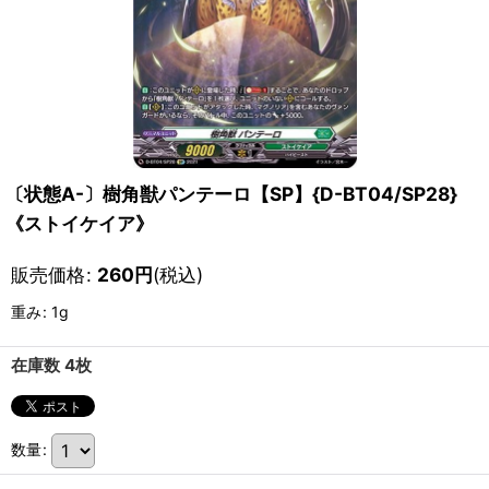
〔状態A-〕樹角獣パンテーロ【SP】{D-BT04/SP28}
《ストイケイア》
販売価格
:
260
円
(税込)
重み
:
1g
在庫数 4枚
数量
: