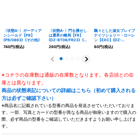
〔状態A-〕ガーディア
〔状態A-〕門を護せし
飄々とした淑女ブレイブ
ンシールド【PR】
は震界の蜷局【FR】
ナイツシェリー・ローレ
{PR/0863}《その他》
{DZ-BT08/FR23}《ブ
ン【EXC】{DZ-
ラントゲート》
BT09/EX21}《ブラント
740
円
(税込)
260
円
(税込)
80
円
(税込)
ゲート》
※コチラの在庫数は通販の在庫数となります。各店頭との在
庫とは異なります。
商品の状態表記についての詳細はこちら（初めて購入される
方は必ずご確認下さい）
※商品名に記載されている型番の商品を発送させていただいておりま
す。一部、写真とカードの型番が異なる商品が御座いますので購入の
際、必ず商品の型番をご確認していただきますようお願い申し上げま
す。