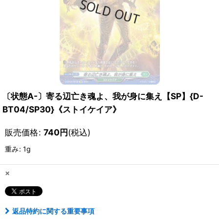
〔状態A-〕寄る辺亡き魂よ、我が身に集え【SP】{D-
BT04/SP30}《ストイケイア》
販売価格
:
740
円
(税込)
重み
:
1g
×
返品特約に関する重要事項