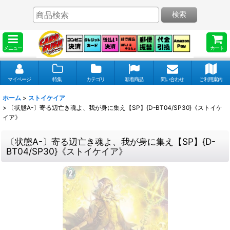
検索
メニュー
カート
マイページ
特集
カテゴリ
新着商品
問い合わせ
ご利用案内
ホーム
>
ストイケイア
>
〔状態A-〕寄る辺亡き魂よ、我が身に集え【SP】{D-BT04/SP30}《ストイケ
イア》
〔状態A-〕寄る辺亡き魂よ、我が身に集え【SP】{D-
BT04/SP30}《ストイケイア》