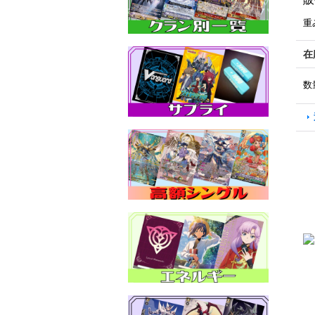
重
在
数