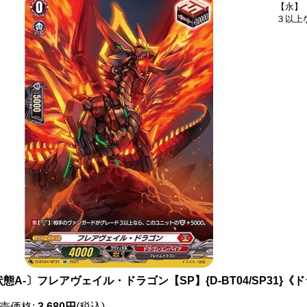
【永】
３以上
態A-〕フレアヴェイル・ドラゴン【SP】{D-BT04/SP31}
売価格
:
3,680円
(税込)