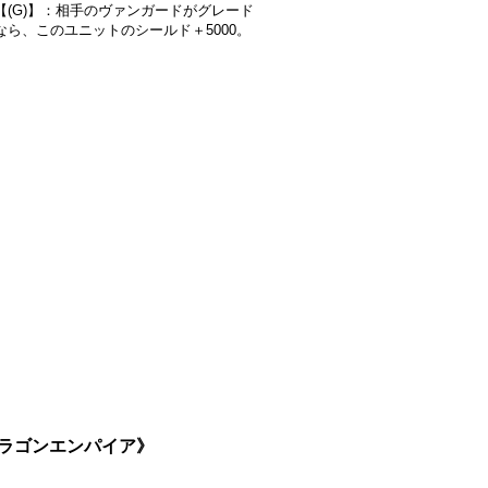
【(G)】：相手のヴァンガードがグレード
なら、このユニットのシールド＋5000。
《ドラゴンエンパイア》