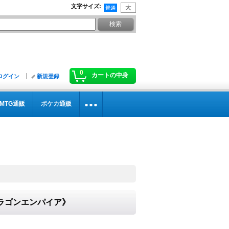
文字サイズ
:
0
カートの中身
ログイン
新規登録
MTG通販
ポケカ通販
《ドラゴンエンパイア》