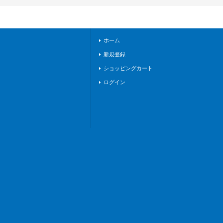
31}《ドラゴンエン
パイア》
ホーム
新規登録
ショッピングカート
ログイン