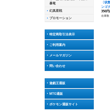
〔状態
暴竜
ンゴク
幻真星戦
59}
350円
イア
在庫数 
プロモーション
特定商取引法表示
ご利用案内
メールマガジン
問い合わせ
遊戯王通販
MTG通販
ポケモン通販サイト