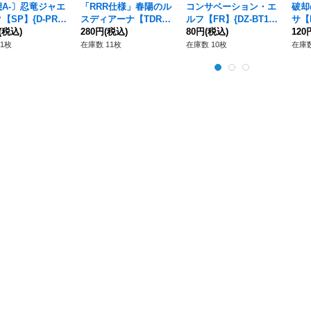
A-〕忍竜ジャエ
「RRR仕様」春陽のル
コンサベーション・エ
破却
【SP】{D-PR/0
スディアーナ【TDR】
ルフ【FR】{DZ-BT12/
サ【R
《ドラゴンエンパ
(税込)
{DZ-SS08/009R}《ス
280円
(税込)
FR42}《ストイケイ
80円
(税込)
0}
120
》
トイケイア》
ア》
アリ
1枚
在庫数 11枚
在庫数 10枚
在庫数