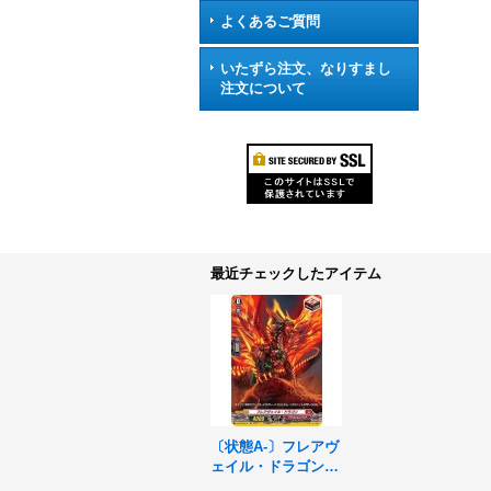
よくあるご質問
いたずら注文、なりすまし
注文について
最近チェックしたアイテム
〔状態A-〕フレアヴ
ェイル・ドラゴン
【SP】{D-BT04/SP