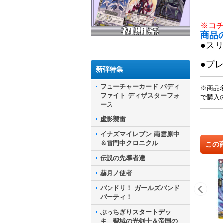
※コ
商品
●ス
●プ
新弾特集
フューチャーカード バディ
※商品
ファイト ディザスターフォ
で購入
ース
虚影襲雷
イナズマイレブン 南雲原中
＆雷門中クロニクル
この
伝説の先導者達
赫月ノ使者
バンドリ！ ガールズバンド
パーティ！
ぶっちぎりスタートデッ
キ 聖域の光剣士＆帝国の