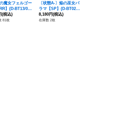
の魔女フェルゴー
〔状態A-〕焔の巫女パ
ユースベルク反抗黎
海
R】{D-BT13/03
ラマ【SP】{D-BT02/S
騎・閃煌【RRR】{D-B
ータ
《ケテルサンクチュ
円
(税込)
P26}《ドラゴンエンパ
8,180円
(税込)
T13/012}《ケテルサン
280円
(税込)
T0
6,
》
イア》
クチュアリ》
ケ
 81枚
在庫数 2枚
在庫数 25枚
在庫