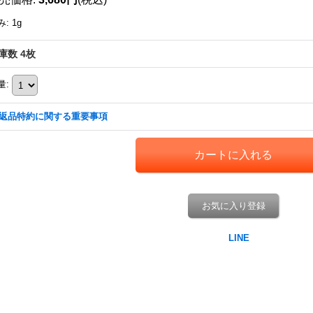
み
:
1g
庫数 4枚
量
:
返品特約に関する重要事項
お気に入り登録