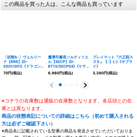
この商品を買った人は、こんな商品も買っています
〔状態A-〕ヴェルリー
魔導司書長ソルティリエ
プレイマット『六王院ス
ナ【RRR】{D-
ル【SECP】{D-
ズネ』【-】{-}《サプラ
SS01/001}《ドラゴンエ
BT13/SECP04}《ケテ
イ》
ンパイア》
ルサンクチュアリ》
70
円
(税込)
6,980
円
(税込)
3,280
円
(税込)
※コチラの在庫数は通販の在庫数となります。各店頭との在
庫とは異なります。
商品の状態表記についての詳細はこちら（初めて購入される
方は必ずご確認下さい）
※商品名に記載されている型番の商品を発送させていただいておりま