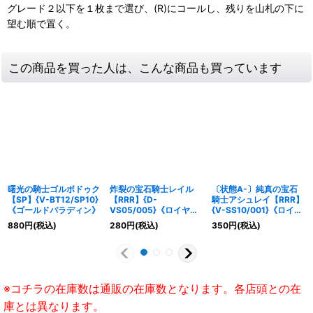
グレード２以下を１枚まで選び、(R)にコールし、残りを山札の下に
望む順で置く。
この商品を買った人は、こんな商品も買っています
曙光の騎士ゴルボドゥク
炸裂の宝石騎士レイル
〔状態A-〕純真の宝石
【SP】{V-BT12/SP10}
【RRR】{D-
騎士アシュレイ【RRR】
《ゴールドパラディン》
VS05/005}《ロイヤル
{V-SS10/001}《ロイヤ
パラディン》
ルパラディン》
880
円
(税込)
280
円
(税込)
350
円
(税込)
※コチラの在庫数は通販の在庫数となります。各店頭との在
庫とは異なります。