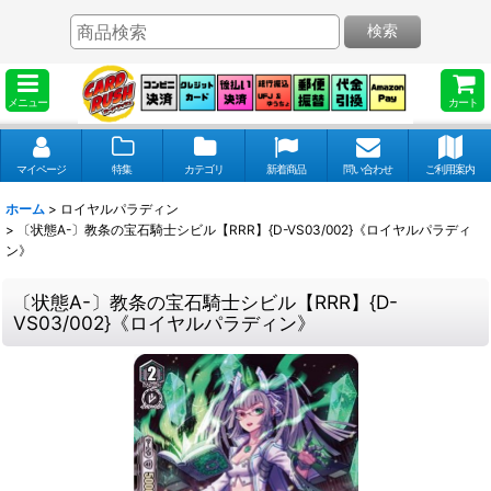
検索
メニュー
カート
マイページ
特集
カテゴリ
新着商品
問い合わせ
ご利用案内
ホーム
>
ロイヤルパラディン
>
〔状態A-〕教条の宝石騎士シビル【RRR】{D-VS03/002}《ロイヤルパラディ
ン》
〔状態A-〕教条の宝石騎士シビル【RRR】{D-
VS03/002}《ロイヤルパラディン》