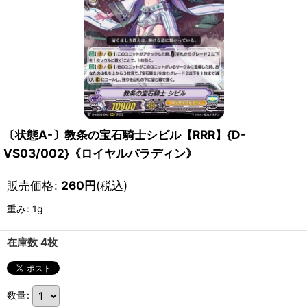
〔状態A-〕教条の宝石騎士シビル【RRR】{D-
VS03/002}《ロイヤルパラディン》
販売価格
:
260
円
(税込)
重み
:
1g
在庫数 4枚
数量
: