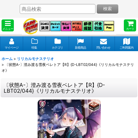
検索
メニュー
カート
マイページ
特集
カテゴリ
新着商品
問い合わせ
ご利用案内
ホーム
>
リリカルモナステリオ
>
〔状態A-〕澄み渡る雪夜ベレトア【R】{D-LBT02/044}《リリカルモナステリ
オ》
〔状態A-〕澄み渡る雪夜ベレトア【R】{D-
LBT02/044}《リリカルモナステリオ》