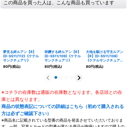
この商品を買った人は、こんな商品も買っています
夢見る絆ルアン【R】
研鑽する絆ルアン【R】
大地を駆ける守主ルアン
{D-SS11/112}《ケテル
{D-SS11/109}《ケテル
【R】{D-SS11/108}
サンクチュアリ》
サンクチュアリ》
《ケテルサンクチュア
リ》
80
円
(税込)
80
円
(税込)
80
円
(税込)
※コチラの在庫数は通販の在庫数となります。各店頭との在
庫とは異なります。
商品の状態表記についての詳細はこちら（初めて購入される
方は必ずご確認下さい）
※商品名に記載されている型番の商品を発送させていただいておりま
す。一部、写真とカードの型番が異なる商品が御座いますので購入の