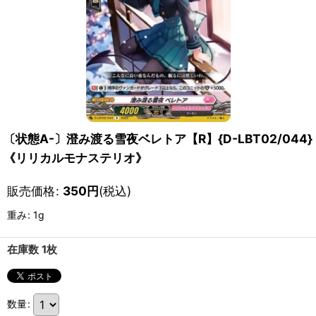
〔状態A-〕澄み渡る雪夜ベレトア【R】{D-LBT02/044}
《リリカルモナステリオ》
販売価格
:
350
円
(税込)
重み
:
1g
在庫数 1枚
数量
: