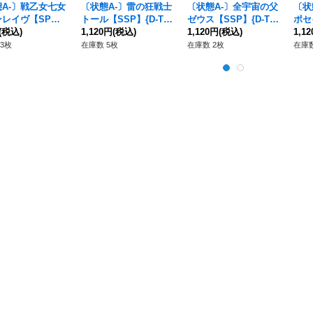
A-〕戦乙女七女
〔状態A-〕雷の狂戦士
〔状態A-〕全宇宙の父
〔状
ンレイヴ【SP】
トール【SSP】{D-TB
ゼウス【SSP】{D-TB
ポセ
B05/SP13}《終末
(税込)
05/SSP05}《終末のワ
1,120円
(税込)
05/SSP06}《終末のワ
1,120円
(税込)
-TB
1,1
ルキューレ》
ルキューレ》
ルキューレ》
のワ
3枚
在庫数 5枚
在庫数 2枚
在庫数