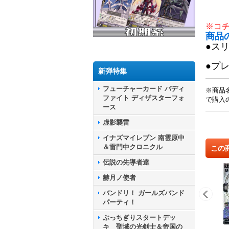
※コ
商品
●ス
●プ
新弾特集
フューチャーカード バディ
※商品
ファイト ディザスターフォ
で購入
ース
虚影襲雷
イナズマイレブン 南雲原中
＆雷門中クロニクル
この
伝説の先導者達
赫月ノ使者
バンドリ！ ガールズバンド
パーティ！
ぶっちぎりスタートデッ
キ 聖域の光剣士＆帝国の