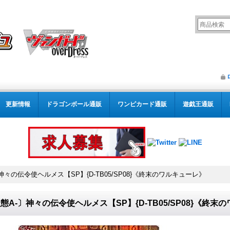
更新情報
ドラゴンボール通販
ワンピカード通販
遊戯王通販
神々の伝令使ヘルメス【SP】{D-TB05/SP08}《終末のワルキューレ》
態A-〕神々の伝令使ヘルメス【SP】{D-TB05/SP08}《終末