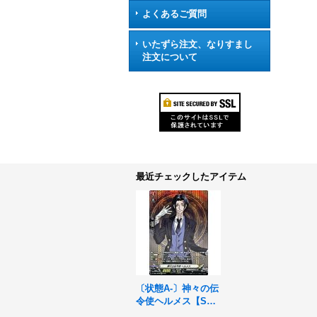
よくあるご質問
いたずら注文、なりすまし
注文について
最近チェックしたアイテム
〔状態A-〕神々の伝
令使ヘルメス【S
P】{D-TB05/SP08}