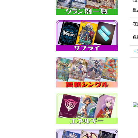
重
在
数