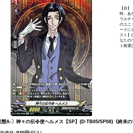
【自】
時、あ
ウルチャ
のユニ
ードに
スト】
なたの
１枚選
態A-〕神々の伝令使ヘルメス【SP】{D-TB05/SP08}《終
売価格
:
930円
(税込)