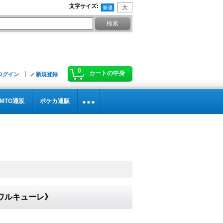
文字サイズ
:
0
カートの中身
ログイン
新規登録
MTG通販
ポケカ通販
のワルキューレ》