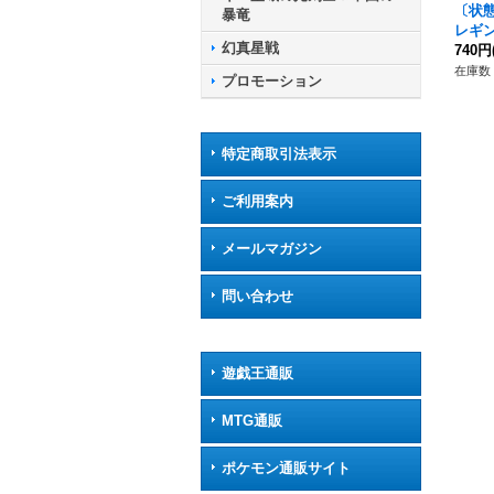
〔状態
暴竜
レギ
幻真星戦
{D-T
740円
のワ
在庫数 
プロモーション
特定商取引法表示
ご利用案内
メールマガジン
問い合わせ
遊戯王通販
MTG通販
ポケモン通販サイト