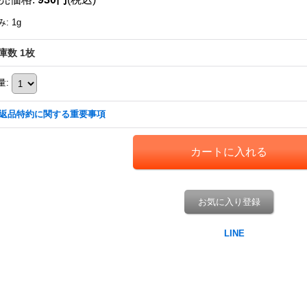
み
:
1g
庫数 1枚
量
:
返品特約に関する重要事項
お気に入り登録