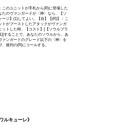
：このユニットが手札から(R)に登場した
なたのヴァンガードが〈神〉なら、【ソ
ージ】(1)してよい。【自】【(R)】：こ
ットがブーストしたアタックがヴァンガ
ヒットした時、【コスト】[【ソウルブラ
(1)]することで、あなたのソウルから、あ
ヴァンガードのグレード以下の〈神〉を
び、後列の(R)にコールする。
末のワルキューレ》