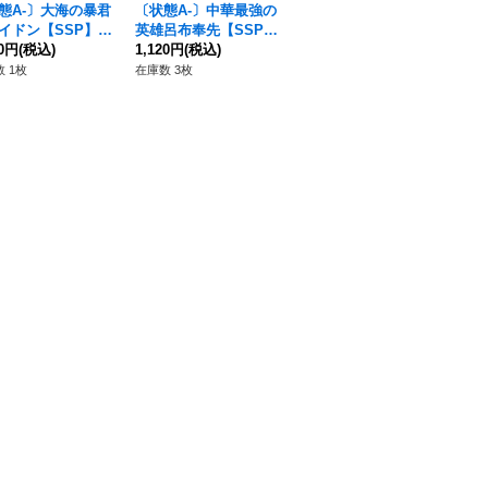
態A-〕大海の暴君
〔状態A-〕中華最強の
〔状態A-〕全人類の父
語
イドン【SSP】{D
英雄呂布奉先【SSP】
アダム【SSP】{D-TB
ス【
05/SSP07}《終末
20円
(税込)
{D-TB05/SSP02}《終
1,120円
(税込)
05/SSP03}《終末のワ
1,400円
(税込)
5
80
ルキューレ》
末のワルキューレ》
ルキューレ》
レ
 1枚
在庫数 3枚
在庫数 3枚
在庫