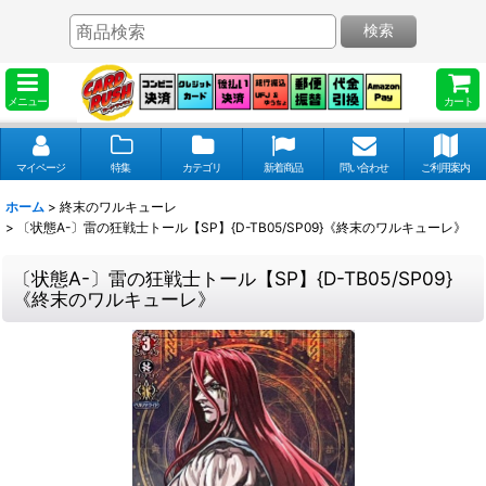
検索
メニュー
カート
マイページ
特集
カテゴリ
新着商品
問い合わせ
ご利用案内
ホーム
>
終末のワルキューレ
>
〔状態A-〕雷の狂戦士トール【SP】{D-TB05/SP09}《終末のワルキューレ》
〔状態A-〕雷の狂戦士トール【SP】{D-TB05/SP09}
《終末のワルキューレ》