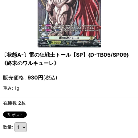
〔状態A-〕雷の狂戦士トール【SP】{D-TB05/SP09}
《終末のワルキューレ》
販売価格
:
930
円
(税込)
重み
:
1g
在庫数 2枚
数量
: