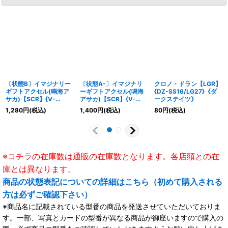
〔状態B〕イマジナリー
〔状態A-〕イマジナリ
クロノ・ドラン【LGR】
ギフトアクセル(鳴海ア
ーギフトアクセル(鳴海
{DZ-SS16/LG27}《ダ
サカ)【SCR】{V-
アサカ)【SCR】{V-
ークステイツ》
GM/0031}《その他》
GM/0031}《その他》
1,280
円
(税込)
1,400
円
(税込)
80
円
(税込)
※コチラの在庫数は通販の在庫数となります。各店頭との在
庫とは異なります。
商品の状態表記についての詳細はこちら（初めて購入される
方は必ずご確認下さい）
※商品名に記載されている型番の商品を発送させていただいておりま
す。一部、写真とカードの型番が異なる商品が御座いますので購入の