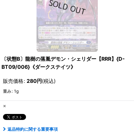
〔状態B〕龍樹の落胤デモン・シェリダー【RRR】{D-
BT09/006}《ダークステイツ》
販売価格
:
280
円
(税込)
重み
:
1g
×
返品特約に関する重要事項