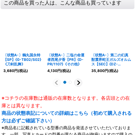
この商品を買った人は、こんな商品も買っています
〔状態A-〕鶴丸国永特
〔状態A-〕二塩の命運
〔状態A-〕第二の幻真
【SP】{G-TB02/S02}
者西尾夕香【PR】{D-
獣震界蛇王ガルズオルム
《刀剣乱舞》
PR/1107}《その他》
ス【SEC】{DZ-
BT08/SEC03}《ブラン
3,680
円
(税込)
4,130
円
(税込)
35,800
円
(税込)
トゲート》
※コチラの在庫数は通販の在庫数となります。各店頭との在
庫とは異なります。
商品の状態表記についての詳細はこちら（初めて購入される
方は必ずご確認下さい）
※商品名に記載されている型番の商品を発送させていただいておりま
す。一部、写真とカードの型番が異なる商品が御座いますので購入の