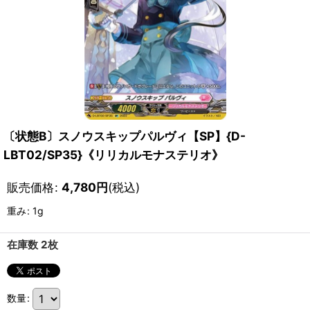
〔状態B〕スノウスキップパルヴィ【SP】{D-
LBT02/SP35}《リリカルモナステリオ》
販売価格
:
4,780
円
(税込)
重み
:
1g
在庫数 2枚
数量
: