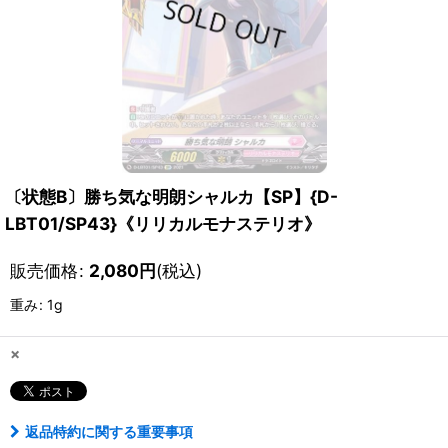
〔状態B〕勝ち気な明朗シャルカ【SP】{D-
LBT01/SP43}《リリカルモナステリオ》
販売価格
:
2,080
円
(税込)
重み
:
1g
×
返品特約に関する重要事項