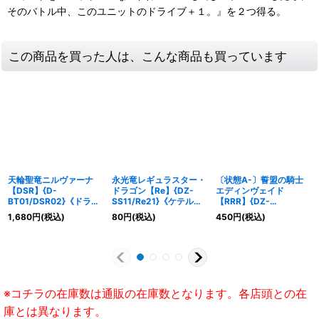
そのバトル中、このユニットのドライブ＋１。』を２つ得る。
この商品を買った人は、こんな商品も買っています
天輪聖竜ニルヴァーナ
永光竜レギュラスター・
〔状態A-〕誓盟の騎士
【DSR】{D-
ドラゴン【Re】{DZ-
エディンヴェイド
BT01/DSR02}《ドラゴ
SS11/Re21}《ケテルサ
【RRR】{DZ-
ンエンパイア》
ンクチュアリ》
BT11/010}《ケテルサン
1,680
円
(税込)
80
円
(税込)
450
円
(税込)
クチュアリ》
※コチラの在庫数は通販の在庫数となります。各店頭との在
庫とは異なります。