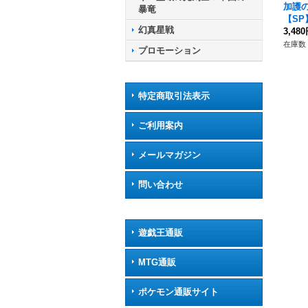
加護
暴竜
【SP】
幻真星戦
4}《
3,48
アリ
在庫数 
プロモーション
特定商取引法表示
ご利用案内
メールマガジン
問い合わせ
遊戯王通販
MTG通販
ポケモン通販サイト