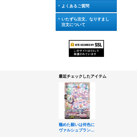
よくあるご質問
いたずら注文、なりすまし
注文について
最近チェックしたアイテム
籠めた願いは何色に
ヴァルシュブラン
【FFR】{D-SS05/F