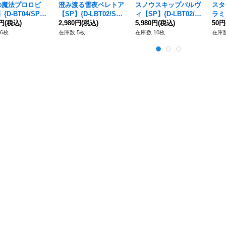
の魔法プロロビ
澄み渡る雪夜ベレトア
スノウスキップパルヴ
スタ
{D-BT04/SP3
【SP】{D-LBT02/SP3
ィ【SP】{D-LBT02/S
ラミ
ケテルサンクチュ
0円
(税込)
4}《リリカルモナステ
2,980円
(税込)
P35}《リリカルモナス
5,980円
(税込)
11
50円
》
リオ》
テリオ》
ナス
6枚
在庫数 5枚
在庫数 10枚
在庫数