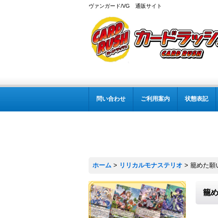
ヴァンガード/VG 通販サイト
問い合わせ
ご利用案内
状態表記
ホーム
>
リリカルモナステリオ
>
籠めた願い
籠め