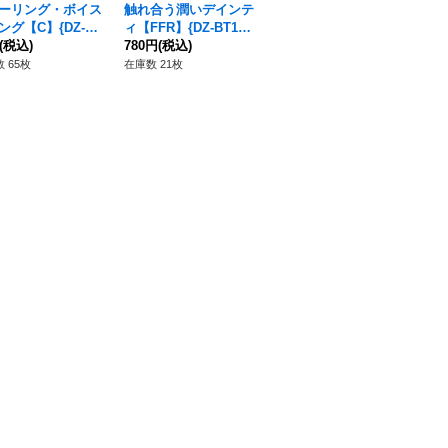
ーリング・ボイス
触れ合う潤いデインテ
アバンダンドロウジー
澄
ング【C】{DZ-BT
ィ【FFR】{DZ-BT10/
ウェリネーラ【FR】
【T
/119}《リリカルモ
(税込)
FFR17}《リリカルモ
780円
(税込)
{DZ-BT10/FR46}《リ
80円
(税込)
T
3,
テリオ》
ナステリオ》
リカルモナステリオ》
ナ
 65枚
在庫数 21枚
在庫数 19枚
在庫