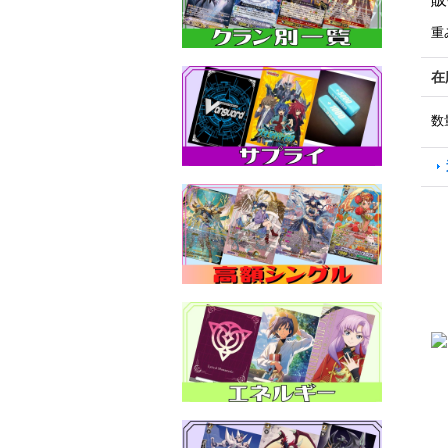
重
在
数