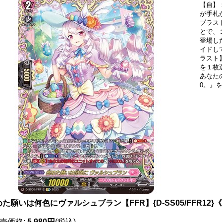
【自】
が手札
ブラス
とで、
登場し
イドし
ラスト
を１枚
あなた
0。』
めた願いは何色にヴァルシュブラン【FFR】{D-SS05/FFR12
売価格
:
5,980円
(税込)