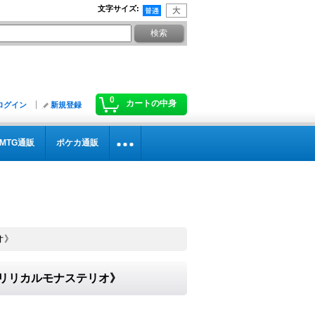
文字サイズ
:
0
カートの中身
ログイン
新規登録
MTG通販
ポケカ通販
オ》
}《リリカルモナステリオ》