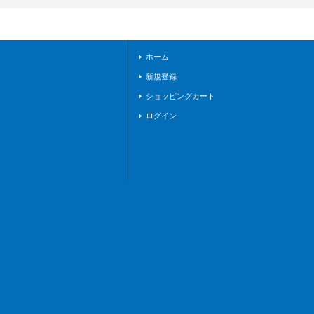
FR12}《リリカルモ
ナステリオ》
ホーム
新規登録
ショッピングカート
ログイン