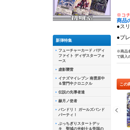
※コ
商品
●ス
●プ
新弾特集
フューチャーカード バディ
※商品
ファイト ディザスターフォ
で購入
ース
虚影襲雷
イナズマイレブン 南雲原中
＆雷門中クロニクル
この
伝説の先導者達
赫月ノ使者
バンドリ！ ガールズバンド
パーティ！
ぶっちぎりスタートデッ
キ 聖域の光剣士＆帝国の