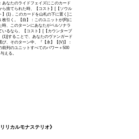
：あなたのライドフェイズにこのカード
から捨てられた時、【コスト】[【ソウル
ト】(1)，このカードを山札の下に置く]こ
１枚引く。【自】：このユニットが(R)に
た時、このターンにあなたがペルソナラ
ているなら、【コスト】[【カウンターブ
】(1)]することで、あなたのヴァンガード
選び、そのターン中、『【永】【(V)】：
の前列のユニットすべてのパワー＋500
を与える。
}《リリカルモナステリオ》