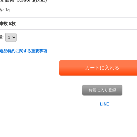
み
:
1g
庫数 5枚
量
:
返品特約に関する重要事項
お気に入り登録