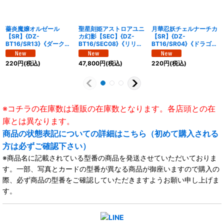
薔炎魔嬢オルゼール
聖星刻姫アストロアユニ
月華忍妖チェルナーチカ
【SR】{DZ-
カ幻影【SEC】{DZ-
【SR】{DZ-
BT16/SR13}《ダークス
BT16/SEC08}《リリカ
BT16/SR04}《ドラゴン
テイツ》
ルモナステリオ》
エンパイア》
220
円
(税込)
47,800
円
(税込)
220
円
(税込)
※コチラの在庫数は通販の在庫数となります。各店頭との在
庫とは異なります。
商品の状態表記についての詳細はこちら（初めて購入される
方は必ずご確認下さい）
※商品名に記載されている型番の商品を発送させていただいておりま
す。一部、写真とカードの型番が異なる商品が御座いますので購入の
際、必ず商品の型番をご確認していただきますようお願い申し上げま
す。