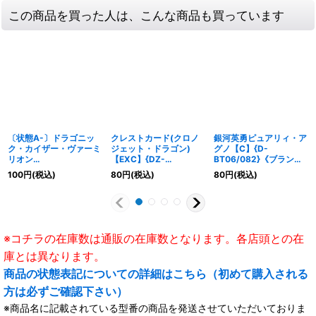
この商品を買った人は、こんな商品も買っています
〔状態A-〕ドラゴニッ
クレストカード(クロノ
銀河英勇ピュアリィ・ア
ク・カイザー・ヴァーミ
ジェット・ドラゴン)
グノ【C】{D-
リオン
【EXC】{DZ-
BT06/082}《ブラント
THEBLOOD【RRR】
BT06/EX18}《ダークス
ゲート》
100
円
(税込)
80
円
(税込)
80
円
(税込)
{DZ-BT06/001}《ドラ
テイツ》
ゴンエンパイア》
※コチラの在庫数は通販の在庫数となります。各店頭との在
庫とは異なります。
商品の状態表記についての詳細はこちら（初めて購入される
方は必ずご確認下さい）
※商品名に記載されている型番の商品を発送させていただいておりま