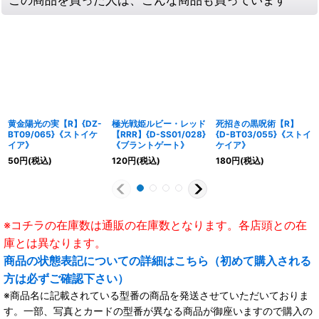
黄金陽光の実【R】{DZ-
極光戦姫ルビー・レッド
死招きの黒呪術【R】
BT09/065}《ストイケ
【RRR】{D-SS01/028}
{D-BT03/055}《ストイ
イア》
《ブラントゲート》
ケイア》
50
円
(税込)
120
円
(税込)
180
円
(税込)
※コチラの在庫数は通販の在庫数となります。各店頭との在
庫とは異なります。
商品の状態表記についての詳細はこちら（初めて購入される
方は必ずご確認下さい）
※商品名に記載されている型番の商品を発送させていただいておりま
す。一部、写真とカードの型番が異なる商品が御座いますので購入の