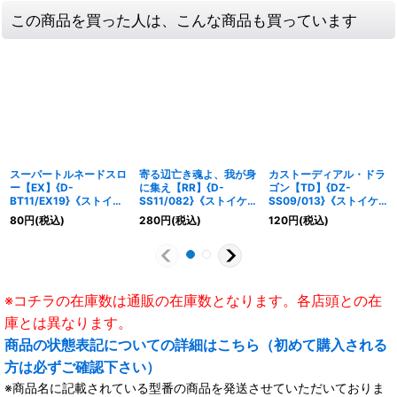
この商品を買った人は、こんな商品も買っています
スーパートルネードスロ
寄る辺亡き魂よ、我が身
カストーディアル・ドラ
ー【EX】{D-
に集え【RR】{D-
ゴン【TD】{DZ-
BT11/EX19}《ストイケ
SS11/082}《ストイケイ
SS09/013}《ストイケ
イア》
ア》
イア》
80
円
(税込)
280
円
(税込)
120
円
(税込)
※コチラの在庫数は通販の在庫数となります。各店頭との在
庫とは異なります。
商品の状態表記についての詳細はこちら（初めて購入される
方は必ずご確認下さい）
※商品名に記載されている型番の商品を発送させていただいておりま