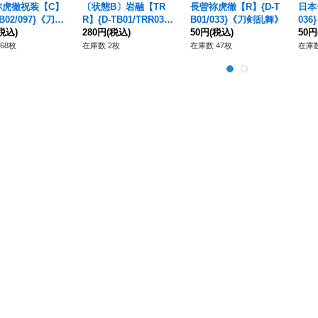
祢虎徹祝装【C】
〔状態B〕岩融【TR
長曽祢虎徹【R】{D-T
日本号
TB02/097}《刀剣
R】{D-TB01/TRR03}
B01/033}《刀剣乱舞》
03
》
税込)
《刀剣乱舞》
280円
(税込)
50円
(税込)
50円
68枚
在庫数 2枚
在庫数 47枚
在庫数