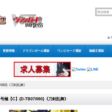
更新情報
ドラゴンボール通販
ワンピカード通販
遊戯王通販
7/060}《刀剣乱舞》
号極【C】{D-TB07/060}《刀剣乱舞》