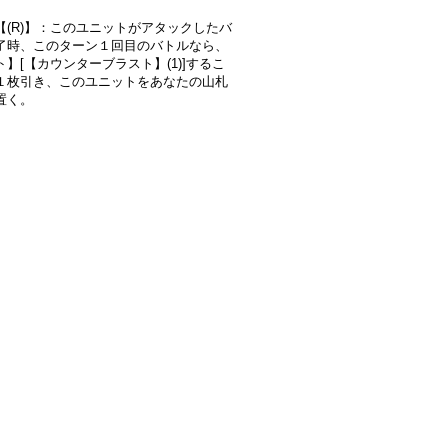
【(R)】：このユニットがアタックしたバ
了時、このターン１回目のバトルなら、
】[【カウンターブラスト】(1)]するこ
１枚引き、このユニットをあなたの山札
置く。