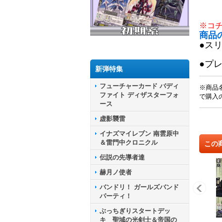
※コ
商品
●ス
●プ
新弾特集
フューチャーカード バディ
※商品
ファイト ディザスターフォ
で購入
ース
虚影襲雷
イナズマイレブン 南雲原中
＆雷門中クロニクル
この
伝説の先導者達
赫月ノ使者
バンドリ！ ガールズバンド
パーティ！
ぶっちぎりスタートデッ
キ 聖域の光剣士＆帝国の