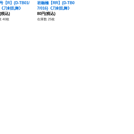
【R】{D-TB01/
岩融極【RR】{D-TB0
日本号祝装【R】{DZ-
長
6}《刀剣乱舞》
7/016}《刀剣乱舞》
TB02/050}《刀剣乱
{D
(税込)
80円
(税込)
舞》
50円
(税込)
剣
68
 40枚
在庫数 25枚
在庫数 185枚
在庫