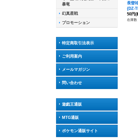
長曽
暴竜
{DZ-
幻真星戦
乱舞
50円
(
在庫数 
プロモーション
特定商取引法表示
ご利用案内
メールマガジン
問い合わせ
遊戯王通販
MTG通販
ポケモン通販サイト