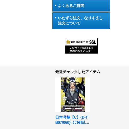
よくあるご質問
いたずら注文、なりすまし
注文について
最近チェックしたアイテム
日本号極【C】{D-T
B07/060}《刀剣乱
舞》