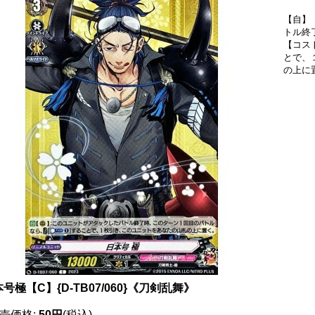
【自】
トル終
【コスト
とで、
の上に
号極【C】{D-TB07/060}《刀剣乱舞》
売価格
:
50円
(税込)