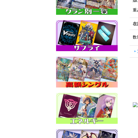
重
在
数