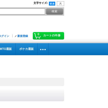
文字サイズ
:
0
カートの中身
ログイン
新規登録
MTG通販
ポケカ通販