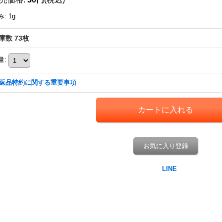
み
:
1g
庫数 73枚
量
:
返品特約に関する重要事項
お気に入り登録