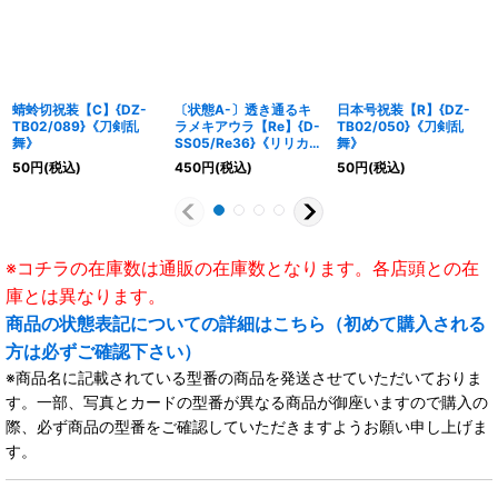
蜻蛉切祝装【C】{DZ-
〔状態A-〕透き通るキ
日本号祝装【R】{DZ-
TB02/089}《刀剣乱
ラメキアウラ【Re】{D-
TB02/050}《刀剣乱
舞》
SS05/Re36}《リリカル
舞》
モナステリオ》
50
円
(税込)
450
円
(税込)
50
円
(税込)
※コチラの在庫数は通販の在庫数となります。各店頭との在
庫とは異なります。
商品の状態表記についての詳細はこちら（初めて購入される
方は必ずご確認下さい）
※商品名に記載されている型番の商品を発送させていただいておりま
す。一部、写真とカードの型番が異なる商品が御座いますので購入の
際、必ず商品の型番をご確認していただきますようお願い申し上げま
す。