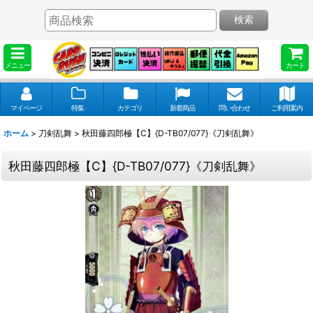
検索
メニュー
カート
マイページ
特集
カテゴリ
新着商品
問い合わせ
ご利用案内
ホーム
>
刀剣乱舞
>
秋田藤四郎極【C】{D-TB07/077}《刀剣乱舞》
秋田藤四郎極【C】{D-TB07/077}《刀剣乱舞》