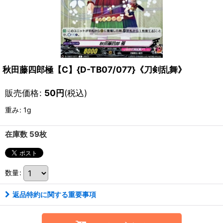
秋田藤四郎極【C】{D-TB07/077}《刀剣乱舞》
販売価格
:
50
円
(税込)
重み
:
1g
在庫数 59枚
数量
:
返品特約に関する重要事項