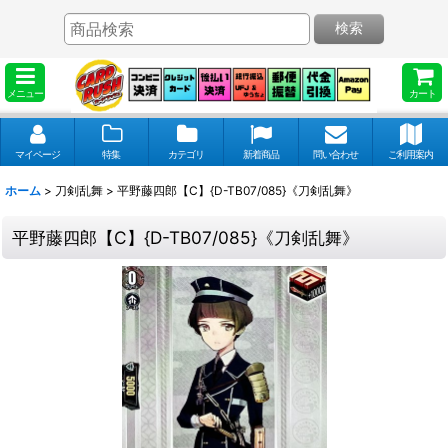
検索
メニュー
カート
マイページ
特集
カテゴリ
新着商品
問い合わせ
ご利用案内
ホーム
>
刀剣乱舞
>
平野藤四郎【C】{D-TB07/085}《刀剣乱舞》
平野藤四郎【C】{D-TB07/085}《刀剣乱舞》