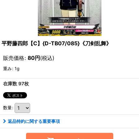
平野藤四郎【C】{D-TB07/085}《刀剣乱舞》
販売価格
:
80
円
(税込)
重み
:
1g
在庫数 97枚
数量
:
返品特約に関する重要事項