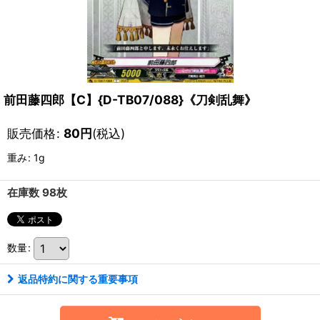
前田藤四郎【C】{D-TB07/088}《刀剣乱舞》
販売価格
:
80
円
(税込)
重み
:
1g
在庫数 98枚
数量
:
返品特約に関する重要事項