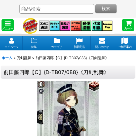
検索
メニュー
カート
マイページ
特集
カテゴリ
新着商品
問い合わせ
ご利用案内
ホーム
>
刀剣乱舞
>
前田藤四郎【C】{D-TB07/088}《刀剣乱舞》
前田藤四郎【C】{D-TB07/088}《刀剣乱舞》