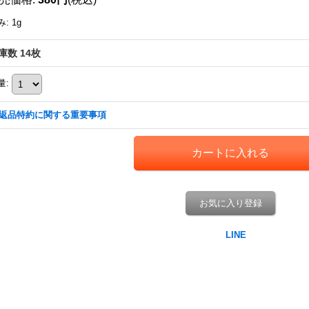
み
:
1g
庫数 14枚
量
:
返品特約に関する重要事項
お気に入り登録