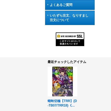
よくあるご質問
いたずら注文、なりすまし
注文について
最近チェックしたアイテム
蜻蛉切極【TRR】{D
-TB07/TRR18}《刀
剣乱舞》