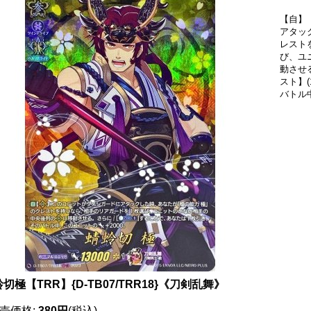
【自】
アタッ
レスト
び、ユ
動させ
スト】
バトル
切極【TRR】{D-TB07/TRR18}《刀剣乱舞》
売価格
:
380円
(税込)