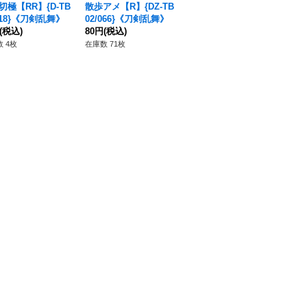
切極【RR】{D-TB
散歩アメ【R】{DZ-TB
〔状態A-〕Sweet×Sw
Sw
/018}《刀剣乱舞》
02/066}《刀剣乱舞》
eet【RRR】{D-LBT02/
R】
(税込)
80円
(税込)
011}《リリカルモナス
930円
(税込)
《
98
テリオ》
オ
 4枚
在庫数 71枚
在庫数 2枚
在庫