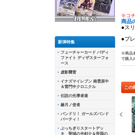
※コ
商品
●ス
●プ
新弾特集
フューチャーカード バディ
※商品
ファイト ディザスターフォ
で購入
ース
虚影襲雷
イナズマイレブン 南雲原中
＆雷門中クロニクル
この
伝説の先導者達
赫月ノ使者
バンドリ！ ガールズバンド
パーティ！
ぶっちぎりスタートデッ
キ 聖域の光剣士＆帝国の