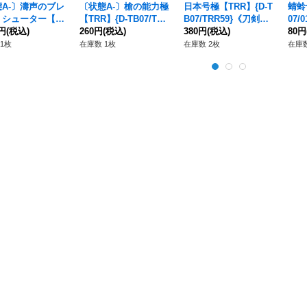
A-〕濤声のブレ
〔状態A-〕槍の能力極
日本号極【TRR】{D-T
蜻蛉
・シューター【F
【TRR】{D-TB07/TRR
B07/TRR59}《刀剣乱
07
DZ-BT05/FFR1
0円
(税込)
90}《刀剣乱舞》
260円
(税込)
舞》
380円
(税込)
80円
ストイケイア》
1枚
在庫数 1枚
在庫数 2枚
在庫数