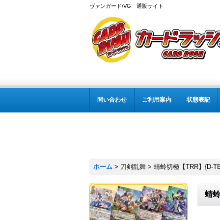
ヴァンガード/VG 通販サイト
問い合わせ
ご利用案内
状態表記
ホーム
>
刀剣乱舞
>
蜻蛉切極【TRR】{D-TB
蜻蛉