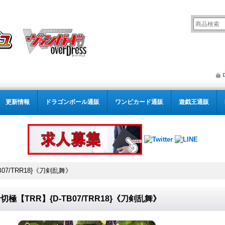
更新情報
ドラゴンボール通販
ワンピカード通販
遊戯王通販
07/TRR18}《刀剣乱舞》
切極【TRR】{D-TB07/TRR18}《刀剣乱舞》