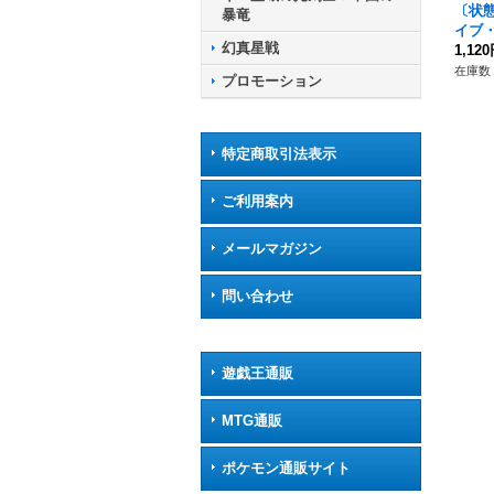
〔状態
暴竜
イブ
幻真星戦
FR】{
1,12
6}《
在庫数 
プロモーション
特定商取引法表示
ご利用案内
メールマガジン
問い合わせ
遊戯王通販
MTG通販
ポケモン通販サイト