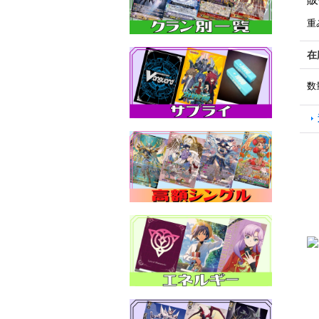
重
在
数