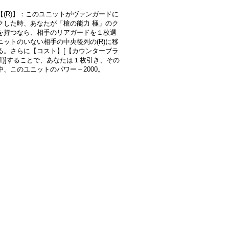
【(R)】：このユニットがヴァンガードに
クした時、あなたが「槍の能力 極」のク
を持つなら、相手のリアガードを１枚選
ニットのいない相手の中央後列の(R)に移
る。さらに【コスト】[【カウンターブラ
(1)]することで、あなたは１枚引き、その
中、このユニットのパワー＋2000。