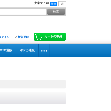
文字サイズ
:
0
カートの中身
ログイン
新規登録
MTG通販
ポケカ通販