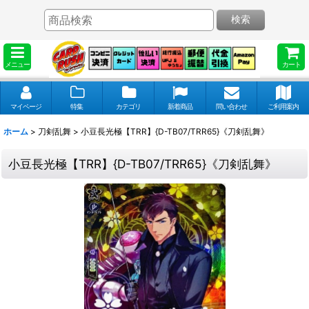
検索
メニュー
カート
マイページ
特集
カテゴリ
新着商品
問い合わせ
ご利用案内
ホーム
>
刀剣乱舞
>
小豆長光極【TRR】{D-TB07/TRR65}《刀剣乱舞》
小豆長光極【TRR】{D-TB07/TRR65}《刀剣乱舞》