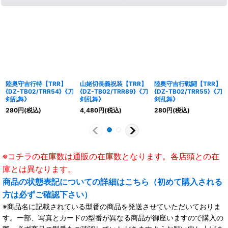
陸奥守吉行特【TRR】
山姥切長義祝装【TRR】
陸奥守吉行戦闘【TRR】
{DZ-TB02/TRR54}《刀
{DZ-TB02/TRR89}《刀
{DZ-TB02/TRR55}《刀
剣乱舞》
剣乱舞》
剣乱舞》
280
円
(税込)
4,480
円
(税込)
280
円
(税込)
※コチラの在庫数は通販の在庫数となります。各店頭との在
庫とは異なります。
商品の状態表記についての詳細はこちら（初めて購入される
方は必ずご確認下さい）
※商品名に記載されている型番の商品を発送させていただいておりま
す。一部、写真とカードの型番が異なる商品が御座いますので購入の