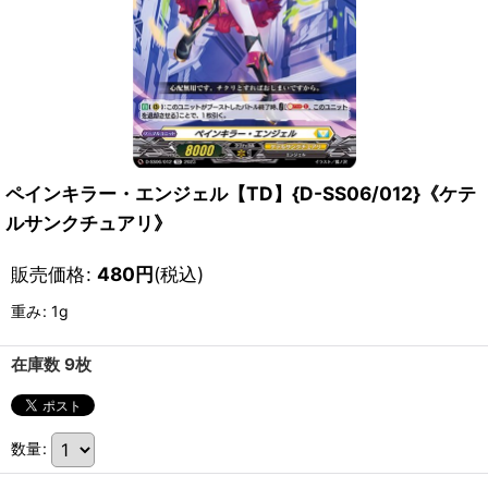
ペインキラー・エンジェル【TD】{D-SS06/012}《ケテ
ルサンクチュアリ》
販売価格
:
480
円
(税込)
重み
:
1g
在庫数 9枚
数量
: