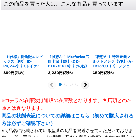
この商品を買った人は、こんな商品も買っています
「H仕様」樹角獣エンピ
〔状態A-〕Morfonica広
〔状態A-〕特装天機マ
ックス【PR】{D-
町七深【EX】{DZ-
ルクトメレク【VR】{V-
PR/242}《ストイケイ
BT02/EX28}《その他》
EB13/001}《エンジェル
ア》
フェザー》
380
円
(税込)
3,230
円
(税込)
350
円
(税込)
※コチラの在庫数は通販の在庫数となります。各店頭との在
庫とは異なります。
商品の状態表記についての詳細はこちら（初めて購入される
方は必ずご確認下さい）
※商品名に記載されている型番の商品を発送させていただいておりま