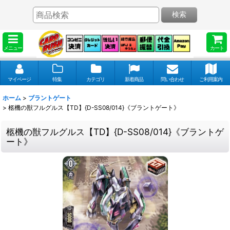
検索
メニュー
カート
マイページ
特集
カテゴリ
新着商品
問い合わせ
ご利用案内
ホーム
>
ブラントゲート
>
柩機の獣フルグルス【TD】{D-SS08/014}《ブラントゲート》
柩機の獣フルグルス【TD】{D-SS08/014}《ブラントゲ
ート》