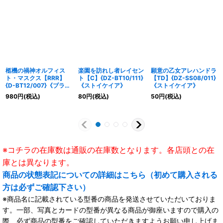
柩機の禍神オルフィス
楽園を訪れし者レイセン
願意の乙女アレハンドラ
ト・マスクス【RRR】
ト【C】{DZ-BT10/111}
【TD】{DZ-SS08/011}
{D-BT12/007}《ブラン
《ストイケイア》
《ストイケイア》
トゲート》
980
円
(税込)
80
円
(税込)
50
円
(税込)
※コチラの在庫数は通販の在庫数となります。各店頭との在
庫とは異なります。
商品の状態表記についての詳細はこちら（初めて購入される
方は必ずご確認下さい）
※商品名に記載されている型番の商品を発送させていただいておりま
す。一部、写真とカードの型番が異なる商品が御座いますので購入の
際、必ず商品の型番をご確認していただきますようお願い申し上げま