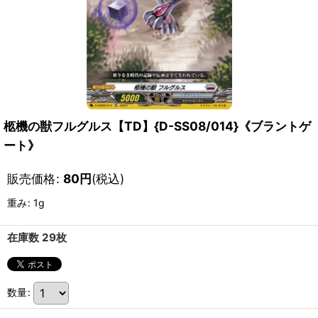
柩機の獣フルグルス【TD】{D-SS08/014}《ブラントゲ
ート》
販売価格
:
80
円
(税込)
重み
:
1g
在庫数 29枚
数量
: