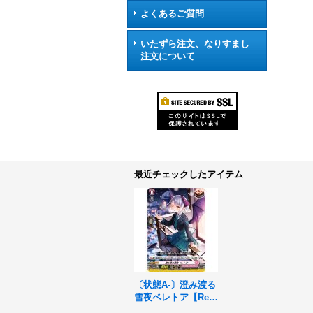
よくあるご質問
いたずら注文、なりすまし
注文について
最近チェックしたアイテム
〔状態A-〕澄み渡る
雪夜ベレトア【Re】
{D-SS05/Re39}《リ