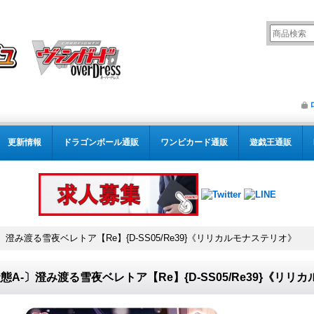
更新情報
ドラゴンボール通販
ワンピカード通販
遊戯王通販
〕澄み渡る雪夜ベレトア【Re】{D-SS05/Re39}《リリカルモナステリオ》
態A-〕澄み渡る雪夜ベレトア【Re】{D-SS05/Re39}《リリ