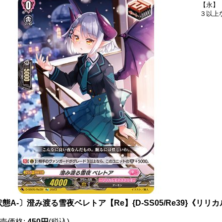
【永】
３以上
態A-〕澄み渡る雪夜ベレトア【Re】{D-SS05/Re39}《リ
売価格
:
450円
(税込)