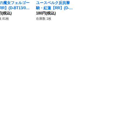
の魔女フェルゴー
ユースベルク反抗黎
空に遊べばラクロア
〔
R】{D-BT13/03
騎・紅蓮【RR】{D-SS
【C】{DZ-BT07/143}
【T
《ケテルサンクチュ
円
(税込)
11/072}《ケテルサン
180円
(税込)
《リリカルモナステリ
80円
(税込)
《
26
》
クチュアリ》
オ》
 81枚
在庫数 1枚
在庫数 91枚
在庫