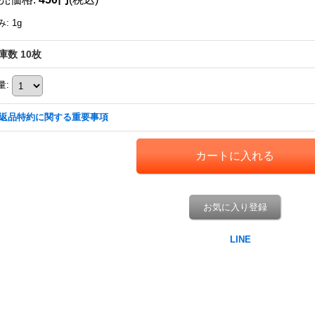
み
:
1g
庫数 10枚
量
:
返品特約に関する重要事項
お気に入り登録