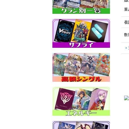
重
在
数