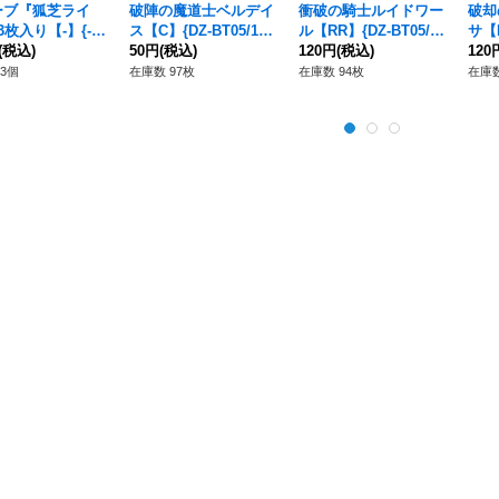
ーブ『狐芝ライ
破陣の魔道士ベルデイ
衝破の騎士ルイドワー
破却
3枚入り【-】{-}
ス【C】{DZ-BT05/10
ル【RR】{DZ-BT05/03
サ【R
プライ》
(税込)
2}《ケテルサンクチュ
50円
(税込)
3}《ケテルサンクチュ
120円
(税込)
0}
120
アリ》
アリ》
アリ
3個
在庫数 97枚
在庫数 94枚
在庫数