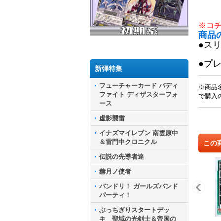
※コ
商品
●ス
●プ
新弾特集
フューチャーカード バディ
※商品
ファイト ディザスターフォ
で購入
ース
虚影襲雷
イナズマイレブン 南雲原中
＆雷門中クロニクル
この
伝説の先導者達
赫月ノ使者
バンドリ！ ガールズバンド
パーティ！
ぶっちぎりスタートデッ
キ 聖域の光剣士＆帝国の