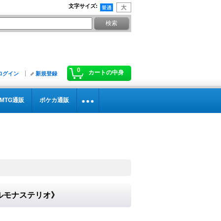
文字サイズ
:
0
カートの中身
ログイン
新規登録
MTG通販
ポケカ通販
カルモナステリオ》