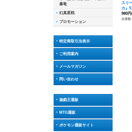
スリ
暴竜
カ』5
幻真星戦
《サ
980円
在庫数 
プロモーション
特定商取引法表示
ご利用案内
メールマガジン
問い合わせ
遊戯王通販
MTG通販
ポケモン通販サイト