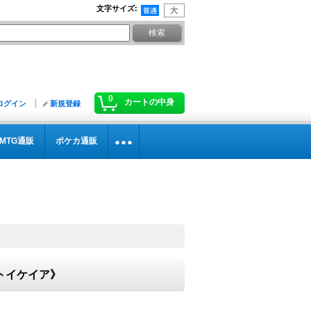
文字サイズ
:
0
カートの中身
ログイン
新規登録
MTG通販
ポケカ通販
ストイケイア》