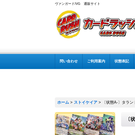
ヴァンガード/VG 通販サイト
問い合わせ
ご利用案内
状態表記
ホーム
>
ストイケイア
>
〔状態A-〕タランド
〔状