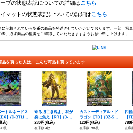
リーブの状態表記についての詳細は
こちら
レイマットの状態表記についての詳細は
こちら
名に記載されている型番の商品を発送させていただいております。一部、写真
の際、必ず商品の型番をご確認していただきますようお願い申し上げます。
商品を買った人は、こんな商品も買っています
パートルネードス
寄る辺亡き魂よ、我が
カストーディアル・ド
四精
X】{D-BT11/E
身に集え【RR】{D-SS
ラゴン【TD】{DZ-SS
【TD
}《ストイケイア》
税込)
11/082}《ストイケイ
280円
(税込)
09/013}《ストイケイ
120円
(税込)
《そ
780
ア》
ア》
39枚
在庫数 4枚
在庫数 784枚
在庫数