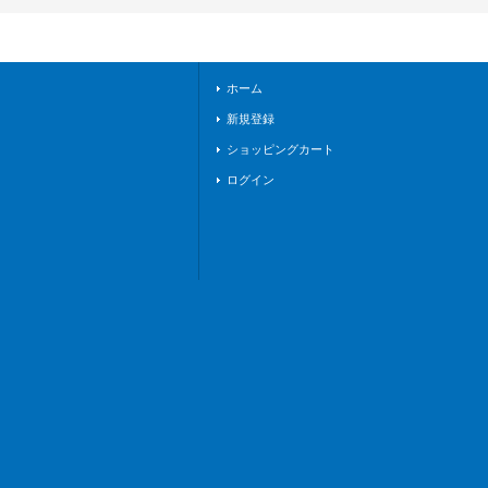
01}《ストイケイ
ア》
ホーム
新規登録
ショッピングカート
ログイン