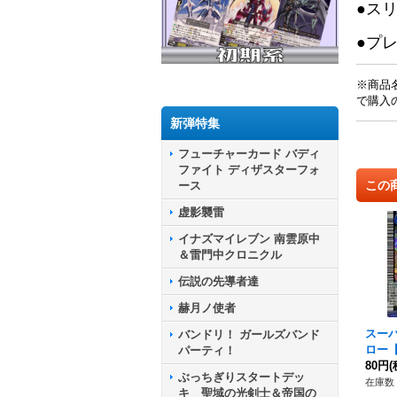
●ス
●プ
※商品
で購入
新弾特集
フューチャーカード バディ
ファイト ディザスターフォ
この
ース
虚影襲雷
イナズマイレブン 南雲原中
＆雷門中クロニクル
伝説の先導者達
赫月ノ使者
スー
バンドリ！ ガールズバンド
ロー【E
パーティ！
X19
80円
(
ぶっちぎりスタートデッ
在庫数 
キ 聖域の光剣士＆帝国の