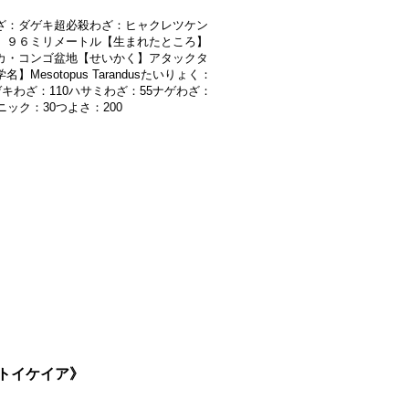
ざ：ダゲキ超必殺わざ：ヒャクレツケン
】９６ミリメートル【生まれたところ】
カ・コンゴ盆地【せいかく】アタックタ
名】Mesotopus Tarandusたいりょく：
ゲキわざ：110ハサミわざ：55ナゲわざ：
ニック：30つよさ：200
ストイケイア》