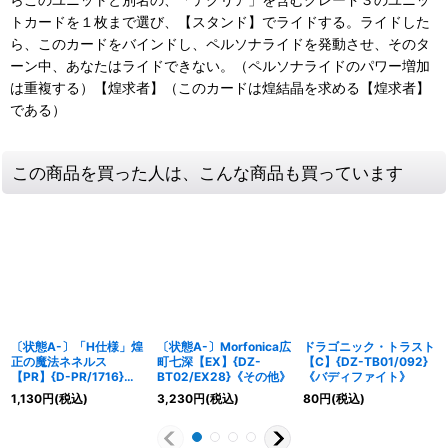
トカードを１枚まで選び、【スタンド】でライドする。ライドした
ら、このカードをバインドし、ペルソナライドを発動させ、そのタ
ーン中、あなたはライドできない。（ペルソナライドのパワー増加
は重複する）【煌求者】（このカードは煌結晶を求める【煌求者】
である）
この商品を買った人は、こんな商品も買っています
〔状態A-〕「H仕様」煌
〔状態A-〕Morfonica広
ドラゴニック・トラスト
正の魔法ネネルス
町七深【EX】{DZ-
【C】{DZ-TB01/092}
【PR】{D-PR/1716}
BT02/EX28}《その他》
《バディファイト》
《ケテルサンクチュア
1,130
円
(税込)
3,230
円
(税込)
80
円
(税込)
リ》