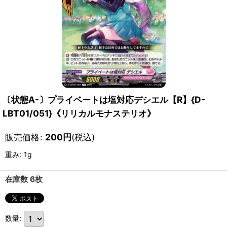
〔状態A-〕プライベートは塩対応デシエル【R】{D-
LBT01/051}《リリカルモナステリオ》
販売価格
:
200
円
(税込)
重み
:
1g
在庫数 6枚
数量
: