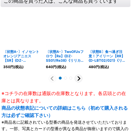
この商品を買った人は、こんな商品も買っています
〔状態A-〕イノセント
〔状態A-〕TwoOfUsフ
〔状態B〕食べ過ぎ注
オレンジアニエス
ロウ【Re】{DZ-
意！アイリーン【RR】
【SR】{DZ-
SS01/Re38}《リリカル
{D-LBT02/021}《リリ
BT01/SR37}《リリカル
モナステリオ》
カルモナステリオ》
350
円
(税込)
640
円
(税込)
480
円
(税込)
モナステリオ》
※コチラの在庫数は通販の在庫数となります。各店頭との在
庫とは異なります。
商品の状態表記についての詳細はこちら（初めて購入される
方は必ずご確認下さい）
※商品名に記載されている型番の商品を発送させていただいておりま
す。一部、写真とカードの型番が異なる商品が御座いますので購入の