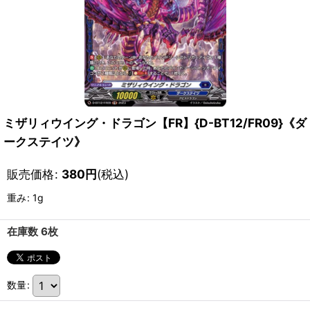
ミザリィウイング・ドラゴン【FR】{D-BT12/FR09}《ダ
ークステイツ》
販売価格
:
380
円
(税込)
重み
:
1g
在庫数 6枚
数量
: