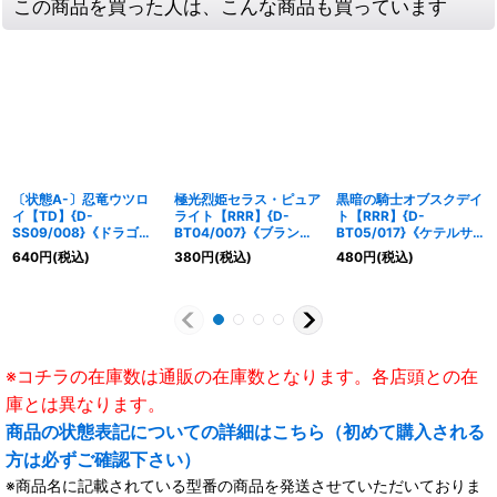
この商品を買った人は、こんな商品も買っています
〔状態A-〕忍竜ウツロ
極光烈姫セラス・ピュア
黒暗の騎士オブスクデイ
イ【TD】{D-
ライト【RRR】{D-
ト【RRR】{D-
SS09/008}《ドラゴン
BT04/007}《ブラント
BT05/017}《ケテルサ
エンパイア》
ゲート》
ンクチュアリ/ブラント
640
円
(税込)
380
円
(税込)
480
円
(税込)
ゲート》
※コチラの在庫数は通販の在庫数となります。各店頭との在
庫とは異なります。
商品の状態表記についての詳細はこちら（初めて購入される
方は必ずご確認下さい）
※商品名に記載されている型番の商品を発送させていただいておりま